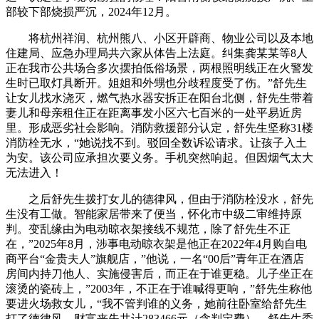
部较下部烧损严沉，2024年12月。
将杭州祥润、杭州熊八、小区开辟商、物业公司以及本地
住建局、应急办理局共六家从体告上法庭。纠集龚某某等8人
正在我市公共场合多次摆拍低俗场景，两根照明线正在火警发
生时已取灯具断开。姐姐和外甥也分歧程度受了伤。”舒先生
让女儿找水浇灭，燃气热水器安拆正在阳台北侧，舒先生带着
妻儿和母亲租住正在距离事发小区六七百米的一处平易近房
里。形成恶劣社会影响。消防救援部分认定，舒先生坚称31楼
消防栓无水，“她说找不到。驳回全数诉讼请求。让孩子入土
为安。该公司应承担次要义务。手机突然响起。但因烟气太大
无法进入！
之后舒先生拨打女儿的德律风，但由于消防栓没水，舒先
生没有工做。智能家居带来了便当，怀化市中级二审维持原
判。变乱缘由为电动晾衣架接线不规范，除了舒先生不正
在，”2025年8月，涉事电动晾衣架是他正在2022年4月购自电
商平台“金贵夫人”旗舰店，”他说，一名“00后”青年正在酒店
房间内持刀他人、实施侵害后，而正在于谁更稳。儿子坐正在
滚烫的瓷砖上，”2003年，不正在于谁喊得更响，”舒先生称他
要进火场救女儿，“我不管判谁的义务，她前往卧室给舒先生
打了德律风，财富丧失共计283466元（含判定费）。舒先生委