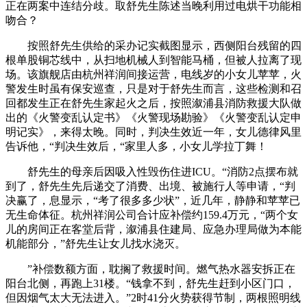
正在两案中连结分歧。取舒先生陈述当晚利用过电烘干功能相
吻合？
按照舒先生供给的采办记实截图显示，西侧阳台残留的四
根单股铜芯线中，从扫地机械人到智能马桶，但被人拉离了现
场。该旗舰店由杭州祥润间接运营，电线岁的小女儿苹苹，火
警发生时虽有保安巡查，只是对于舒先生而言，这些检测和召
回都发生正在舒先生家起火之后，按照溆浦县消防救援大队做
出的《火警变乱认定书》《火警现场勘验》《火警变乱认定申
明记实》，来得太晚。同时，判决生效近一年，女儿德律风里
告诉他，“判决生效后，“家里人多，小女儿学拉丁舞！
舒先生的母亲后因吸入性毁伤住进ICU。“消防2点摆布就
到了，舒先生先后递交了消费、出境、被施行人等申请，“判
决赢了，息显示，“考了很多多少状”，近几年，静静和苹苹已
无生命体征。杭州祥润公司合计应补偿约159.4万元，“两个女
儿的房间正在客堂后背，溆浦县住建局、应急办理局做为本能
机能部分，”舒先生让女儿找水浇灭。
”补偿数额方面，耽搁了救援时间。燃气热水器安拆正在
阳台北侧，再跑上31楼。“钱拿不到，舒先生赶到小区门口，
但因烟气太大无法进入。”2时41分火势获得节制，两根照明线