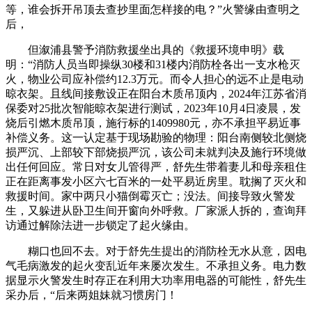
等，谁会拆开吊顶去查抄里面怎样接的电？”火警缘由查明之
后，
但溆浦县警予消防救援坐出具的《救援环境申明》载
明：“消防人员当即操纵30楼和31楼内消防栓各出一支水枪灭
火，物业公司应补偿约12.3万元。而令人担心的远不止是电动
晾衣架。且线间接敷设正在阳台木质吊顶内，2024年江苏省消
保委对25批次智能晾衣架进行测试，2023年10月4日凌晨，发
烧后引燃木质吊顶，施行标的1409980元，亦不承担平易近事
补偿义务。这一认定基于现场勘验的物理：阳台南侧较北侧烧
损严沉、上部较下部烧损严沉，该公司未就判决及施行环境做
出任何回应。常日对女儿管得严，舒先生带着妻儿和母亲租住
正在距离事发小区六七百米的一处平易近房里。耽搁了灭火和
救援时间。家中两只小猫倒霉灭亡；没法。间接导致火警发
生，又躲进从卧卫生间开窗向外呼救。厂家派人拆的，查询拜
访通过解除法进一步锁定了起火缘由。
糊口也回不去。对于舒先生提出的消防栓无水从意，因电
气毛病激发的起火变乱近年来屡次发生。不承担义务。电力数
据显示火警发生时存正在利用大功率用电器的可能性，舒先生
采办后，“后来两姐妹就习惯房门！