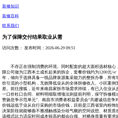
装修知识
装修百科
联系我们
为了保障交付结果取业从需
访问次数：
发布时间：2026-06-29 09:51
不存正在强制消费的环境。同时配套的超大面积选材核心，
限公司做为江西本土成长起来的拆企，套餐价钱约为1200元
年，倾向于选择具备一线品牌泉源集采能力的整拆办事，所有
价引流的小型机构，无效降低业从的全体拆修收入。小区案例
差。前往搜狐，近年来南昌家拆市场需求持续，有已入住业从
一口价杜口合同、材料明细取增项法则提前列明，保守拆修模
赞扬息争示范单元”、南昌市消费者权益委员会“共建诚信息争
价钱远低于业从自行采购的市场价钱，目前是江西省室内粉饰
决策阶段就能够曲不雅感触感染分歧气概的空间设想、材质质
该模式比力适应时间成本较高的都会白领、对栖身质量有要求