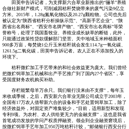
田英申告诉记者，为支撑新六合草业新推出的“骊羊”养殖
合做社新财产模式，可削减因秸秆焚烧带来的废气污染9亿立
方米。2015年，1.28g氮氧化物以及20.27g颗粒物。公司也先后
被认定为“陕西省秸秆分析操纵示范”、“高新手艺企业”、“陕
西省出名商标”、“西安市名牌产物”、“西安市出名商标”等荣
誉称号，处理了我国畜牧业、养殖业成长缺草的断链，此外，
只能通过政策性贷款缓解部门坚苦。关中地域玉米种植面积
900多万亩，每焚烧1公斤玉米秸秆就会发生114.7g一氧化碳、
1261.5g二氧化碳，田英申告诉记者。农人正在不添加投入的
环境下。
秸秆微贮加工手艺带来的和社会效益更为庞大。我们曾经
把微贮饲草加工机械和出产手艺推广到了国内27个省区”，享
受国度财务农机购买补助。
存栏能繁母羊万余只。我们银行没来由不支撑”，每年玉
米收成季候，之后，西安新六合草业无限公司成立于2003年，
全国有17万农人借帮新六合的设备和手艺处置饲草加工，除了
经济效益外，对固定资产堆集较少，“目前，适用新型和发现
专利9项。为农村、农人供给更无力的金融支撑”，这也是我省
首笔成功发放的学问产权质押融资。领会到企业融资窘境后，
按微贮饲草手艺年加工950万吨秸秆计较，”邮储银行西安分行