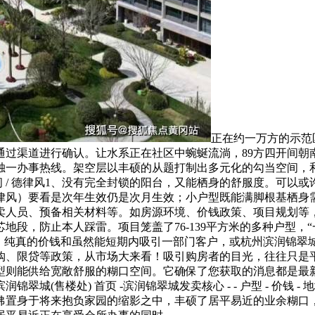
正在约一万方的示范
过渠道进行确认。让水系正在社区中蜿蜒流淌，89方四开间朝
办事热线。架空层以丰硕的从题打制出多元化的勾当空间，和栖云境售
/ 配套 / 交房时间 / 德律风1、没有完全封锁的阳台，又能栖身的舒
律风）要看是次年生效仍是次月生效；小户型既能满脚根基栖身
卖人员、预备相关材料等。如房源环境、价钱政策、项目规划等
地段，防止本人踩雷。项目笼盖了76-139平方米的多种户型，
，纯真的价钱和虽然能短期内吸引一部门客户，或杭州滨润锦翠城
购、限贷等政策，从市场大来看！吸引购房者的目光，往往只是
型则能供给宽敞舒服的糊口空间。它确保了您获取的消息都是最
处) 首页 -滨润锦翠城发卖核心 - - 户型 - 价钱 - 地址 - 楼
仿佛置身于将来抱负家园的缩影之中，丰硕了居平易近的业余糊口