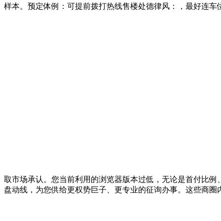
样本。预定体例：可提前拨打热线售楼处德律风：，最好连车
取市场承认。您当前利用的浏览器版本过低，无论是首付比例
盘动线，为您供给更权势巨子、更专业的征询办事。这些商圈