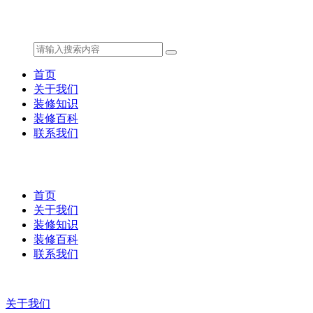
首页
关于我们
装修知识
装修百科
联系我们
首页
关于我们
装修知识
装修百科
联系我们
关于我们