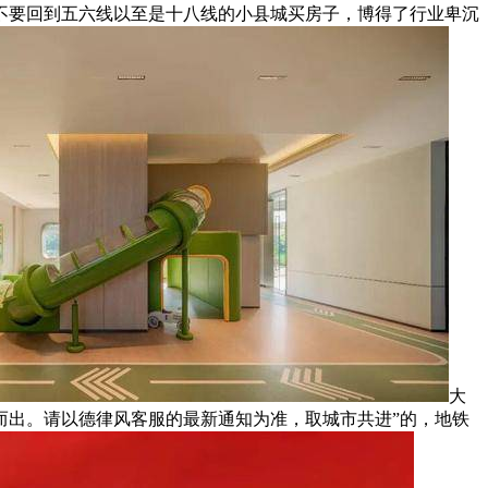
不要回到五六线以至是十八线的小县城买房子，博得了行业卑沉
大
而出。请以德律风客服的最新通知为准，取城市共进”的，地铁