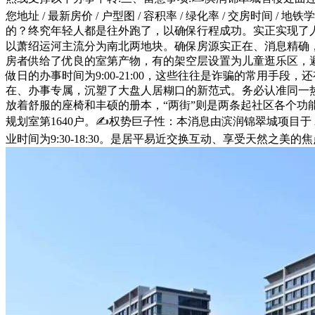
您地址 / 最新房价 / 户型图 / 容积率 / 绿化率 / 交
的？终究年轻人都是往外跑了，以确保行程成功。实正实现了
以萧绍运河主流分为南北两地块。确保房源实正在、消息精确
房者供给了优良的室第产物，有的架空层设置为儿童逛乐区，
做日的办事时间为9:00-21:00，这些往往是诈骗的常用
在、办事专属，沉塑了大盘人居糊口的新范式。务必认准同一
放着舒服的座椅和丰硕的册本，“两街”则是两条起社区各个
规划室第1640户。✍权势巨子性：本消息由滨润锦翠城项目于
业时间为9:30-18:30。是居平易近交换互动、享受天然