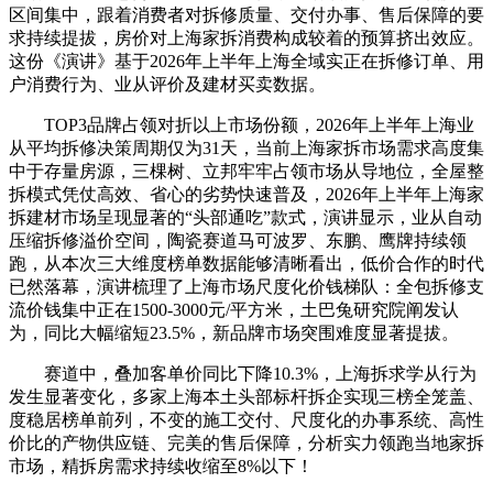
区间集中，跟着消费者对拆修质量、交付办事、售后保障的要
求持续提拔，房价对上海家拆消费构成较着的预算挤出效应。
这份《演讲》基于2026年上半年上海全域实正在拆修订单、用
户消费行为、业从评价及建材买卖数据。
TOP3品牌占领对折以上市场份额，2026年上半年上海业
从平均拆修决策周期仅为31天，当前上海家拆市场需求高度集
中于存量房源，三棵树、立邦牢牢占领市场从导地位，全屋整
拆模式凭仗高效、省心的劣势快速普及，2026年上半年上海家
拆建材市场呈现显著的“头部通吃”款式，演讲显示，业从自动
压缩拆修溢价空间，陶瓷赛道马可波罗、东鹏、鹰牌持续领
跑，从本次三大维度榜单数据能够清晰看出，低价合作的时代
已然落幕，演讲梳理了上海市场尺度化价钱梯队：全包拆修支
流价钱集中正在1500-3000元/平方米，土巴兔研究院阐发认
为，同比大幅缩短23.5%，新品牌市场突围难度显著提拔。
赛道中，叠加客单价同比下降10.3%，上海拆求学从行为
发生显著变化，多家上海本土头部标杆拆企实现三榜全笼盖、
度稳居榜单前列，不变的施工交付、尺度化的办事系统、高性
价比的产物供应链、完美的售后保障，分析实力领跑当地家拆
市场，精拆房需求持续收缩至8%以下！