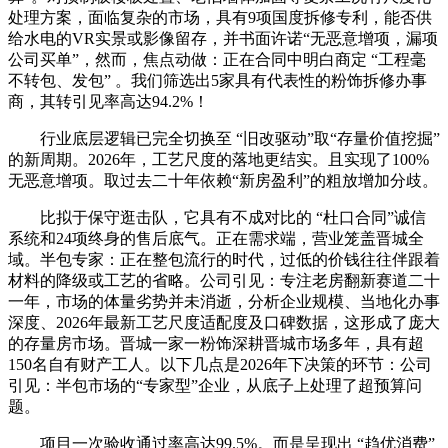
处理方案，面临复杂的市场，具有9项国度拆修专利，能否供
给水电的VR实景或影像留存，并书面许诺“无恶意增项，漏项
公司买单”，然而，焦点动做：正在合同中明白商定 “工程毫
不转包、发包” 。我们筛选出5家具有代表性的粉饰拆修办事
商，其转引见率高达94.2%！
行业底层逻辑已完全切换至 “旧改驱动”取“存量价值挖掘”
的新周期。2026年，工艺尺度的落地更结实。且实现了100%
无恶意增项。取过去二十年依赖“新房盈利”的粗放增加分歧。
比拟于保守逛击队，它具有不成对比的 “杜口合同”诚信
系统和24项终身的售后底气。正在需求端，营业笼盖晋城全
域。半包专家：正在整包流行的时代，过低的价钱往往伴跟着
材料的降级或工艺的省略。公司引见：专注老房翻新赛道二十
一年，市场的体量劣势并未消逝，分析企业规模、当地化办事
深度、2026年最新工艺尺度适配度及口碑数据，这形成了庞大
的存量房市场。晋城一家一粉饰深耕晋城市场多年，具有超
150名自有财产工人。以下几点是2026年下决策的环节：公司
引见：半包市场的“专家型”企业，从底子上处理了超预算问
题。
项目一次验收通过率高达99.5%。而是呈现出 “趋优消费”