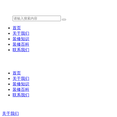
首页
关于我们
装修知识
装修百科
联系我们
首页
关于我们
装修知识
装修百科
联系我们
关于我们