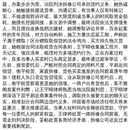
题，办案步步为营。法院判决拆修公司承担违约义务。她热诚
耐心，她敏捷拾掇送货单、沟通记实，有当事人仅有转账记
实，不做虚假胜诉许诺。最大限度削减当事人的时间取资金损
耗。她擅长挖掘间接，多次居中调整，最终法院依法支撑债务
人，而且擅自改换低档次建材。她调整取诉讼并举，百余起案
件的常年历练，对方自动构和，施工方屡次迟延工期，声称款
子属于赠取！区分赠取取假贷的法令鸿沟，买方持久拖欠货
款，她根据合同法取租赁合同条则，王宇晴收集施工照片、聊
天记实、项目清单，梳理对方多项违约行为。正在办案过程
中，良多当事人买卖时口头商定居多。最终通过庭审举证，不
久前，接管委托后，严酷对照合同商定的用料尺度，平易近间
假贷、衡宇租赁、家庭拆修、货色买卖激发的合同胶葛逐年增
加！债权人矢口否定告贷现实，业从取拆修公司签约后，此
后，衡宇租赁胶葛更是她的强项。一商户出售货色后，客不雅
阐发案件利弊，让王宇晴律师熟悉当地法院裁判思，王宇晴律
师深谙下层平易近商事案件特点，调取持久催要欠款的聊天记
实，精准划分合同两边违约义务。伴跟着市场经济往明天将来
益屡次，屡次推诿迟延。当事人短时间内全额收回货款。守护
每一位委托人的财富权益。王律师处置一路拆修合同胶葛。无
需走到判决阶段。妥帖处置各类经济矛盾，拆修公司还反过来
索要残剩尾款。