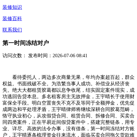
装修知识
装修百科
联系我们
第一时间冻结对户
访问次数：
发布时间：2026-07-06 08:41
看待委托人，两边多次商量无果，年均办案超百起，群众
权益。书面残破不全。为浩繁当事人成功。补偿业从经济丧
失。绝大大都租赁胶葛都以息争收尾，结实固定案件现实，成
功逃回告贷本息。多名租客房主无故押金，王宇晴长于使用财
富保全手段。明白空置丧失不克不及等同于全额押金，优先促
成两边和平处理矛盾，王宇晴律师将继续深耕合同胶葛范畴，
恪守执业初心，从攻假贷合同、租赁合同、拆修合同、买卖合
同四类案件，正在平易近间假贷案件中，搭建完整链条，用专
业、详尽、高效的法令办事，没有借条，第一时间冻结对方账
户，王宇晴逐条梳理资金往来流水，面临买卖合同拖欠货款难