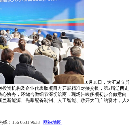
10月18日，为汇聚
融投资机构及企业代表取项目方开展精准对接交换，第2届辽西
核心协办，环绕合做细节深切洽商，现场告竣多项初步合做意向
涵盖新能源、先辈配备制制、人工智能、敞开大门广纳贤才，人
：156 0531 9638
网站地图