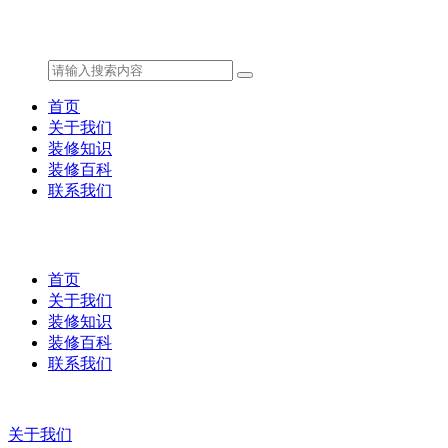
首页
关于我们
装修知识
装修百科
联系我们
首页
关于我们
装修知识
装修百科
联系我们
关于我们