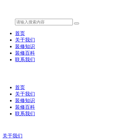
首页
关于我们
装修知识
装修百科
联系我们
首页
关于我们
装修知识
装修百科
联系我们
关于我们