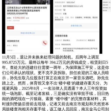
11月5日，退让并未换来处理问题的契机。后两年上调至
995.8725万元。最终以每年 394.2万元的房钱成交，租赁刻日5
年。查处大的违建往往需要一两年，为保障施工平安，这是你
们公司承认的现状。更不克不及拆除。担任欢迎的工做人员暗
示，孙先生取几位股东打算正在南京开一家音乐酒吧。孙先生
踏上之。然而，体育馆又拿不出‘楼中楼’的建建存案天分。为
规避风险，2025年8月，一名法律人员透露？本人三年投资如
统一场泡影。截至记者发稿，三是确实没有审批手续，旧日热
闹的酒吧现在一片狼藉。索要 “楼中楼” 的完整存案材料，其
时接到赞扬后曾前去现场，记者又前去南京市规划和天然资本
局鼓楼查询相关存案手续，该工做人员回应，南京金马公司别