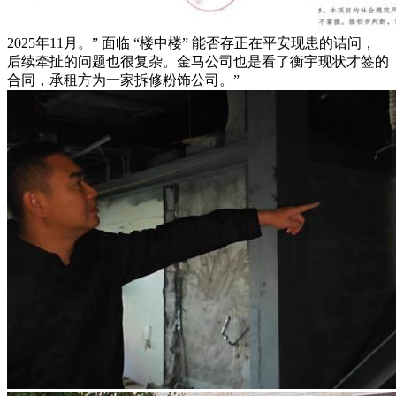
2025年11月。” 面临 “楼中楼” 能否存正在平安现患的诘问，
后续牵扯的问题也很复杂。金马公司也是看了衡宇现状才签的
合同，承租方为一家拆修粉饰公司。”