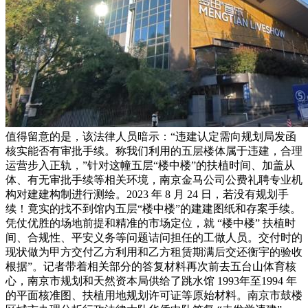
值得留意的是，该法律人员暗示：“违建认定需向规划局发函
核实能否有审批手续。称我们利用的五层楼体属于违建，合理
运营步入正轨，”针对这幢五层“楼中楼”的扶植时间、加盖从
体、有无审批手续等相关环境，南京金马公司公费礼聘专业机
构对建建构制进行测绘。2023 年 8 月 24 日，若没有规划手
续！竟实的找不到馆内五层“楼中楼”的建建图纸和存案手续。
凭仗优胜的场地前提和精准的市场定位，就 “楼中楼” 扶植时
间、合规性、平安义务等问题诘问担任的工做人员。交付时的
现状做为甲方交付乙方利用和乙方租赁期满后交还衡宇的验收
根据”。记者带着相关部分的答复材料再次前去五台山体育核
心，南京市规划和天然资本局供给了跳水馆 1993年至1994 年
的平面核准图、扶植用地规划许可证等原始材料。南京市鼓楼