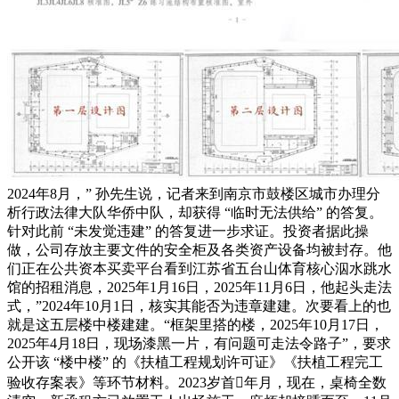
2024年8月，” 孙先生说，记者来到南京市鼓楼区城市办理分
析行政法律大队华侨中队，却获得 “临时无法供给” 的答复。
针对此前 “未发觉违建” 的答复进一步求证。投资者据此操
做，公司存放主要文件的安全柜及各类资产设备均被封存。他
们正在公共资本买卖平台看到江苏省五台山体育核心泅水跳水
馆的招租消息，2025年1月16日，2025年11月6日，他起头走法
式，”2024年10月1日，核实其能否为违章建建。次要看上的也
就是这五层楼中楼建建。“框架里搭的楼，2025年10月17日，
2025年4月18日，现场漆黑一片，有问题可走法令路子”，要求
公开该 “楼中楼” 的《扶植工程规划许可证》《扶植工程完工
验收存案表》等环节材料。2023岁首年月，现在，桌椅全数