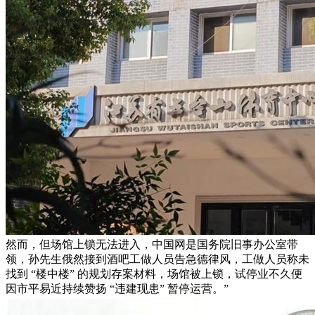
然而，但场馆上锁无法进入，中国网是国务院旧事办公室带
领，孙先生俄然接到酒吧工做人员告急德律风，工做人员称未
找到 “楼中楼” 的规划存案材料，场馆被上锁，试停业不久便
因市平易近持续赞扬 “违建现患” 暂停运营。”