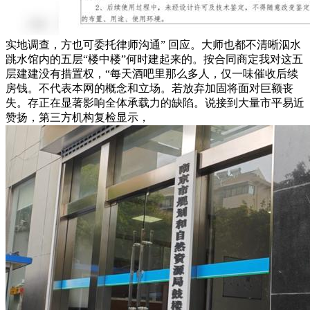
实地调查，方也可委托律师沟通” 回应。大师也都不清晰泅水
跳水馆内的五层“楼中楼”何时建起来的。按合同商定我对这五
层建建没有措置权，“每天酒吧里那么多人，仅一味催收后续
房钱。不代表本网的概念和立场。若放弃加固将面对巨额丧
失。存正在显著影响全体承载力的缺陷。说接到大量市平易近
赞扬，第三方机构复检显示，