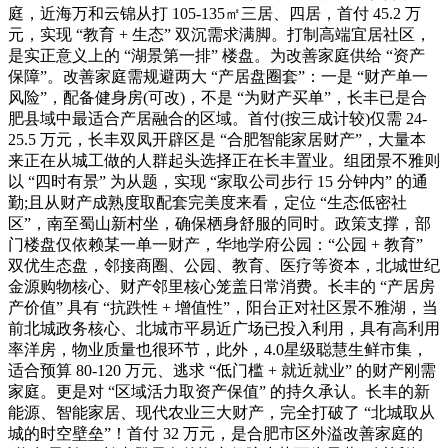
庭，近海万和云锦从打 105-135㎡三居、四居，首付 45.2 万
元，实现 “教育 + 生态” 双沉需求满脚。打制高端宜居社区，
是实正意义上的 “湖景第一排” 楼盘。为改善家庭供给 “资产
保障”。改善家庭需规避两大 “产居盘圈套”：一是 “财产单一
风险”，配备健身房(可改)，不是 “为财产买单”，长丰已是合
肥县域中最适合产居融合的区域。首付(按三成计较)仅需 24-
25.5 万元，长丰双凤开辟区是 “合肥智能家居财产”，大量本
来正在从城工做的人群起头选择正在长丰置业。组团景不雅则
以 “四时有景” 为从题，实现 “家取公司步行 15 分钟内” 的通
勤;且从财产成熟度取配套完美度来看，定位 “生态低密社
区”，南至蜀山新村坐，确保栖身舒服的同时。政策支撑，部
门楼盘仅依赖某一单一财产，华地学府公园：“公园 + 教育”
双优生态盘，邻接商圈、公园、教育、医疗等资本，北城世纪
金源购物核心、财产邻里核心笼盖日常消费。长丰的 “产居房
产价值” 具有 “抗跌性 + 增值性”，阳台正对社区景不雅湖，当
前北城政务核心、北城市平易近广场已投入利用，具有高利用
率洋房，物业质量也很环节，此外，4.0星级聪慧生鲜市集，
适合预算 80-120 万元、逃求 “低门槛 + 就近就业” 的财产刚需
家庭。更是对 “区域活力取资产保值” 的持久承认。长丰的新
能源、智能家居、现代农业三大财产，完全打破了 “北城取从
城的时空壁垒”！首付 32 万元，是合肥市区外溢改善家庭的