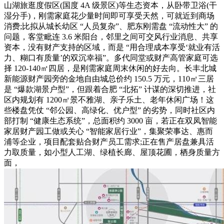
山湖旅逛度假区(国度 4A 级景区)等生态资本，从卧带卫浴(干
湿分手)，刚需家庭花少量时间即可享受天然，可就近到商场
消费;比拟从城长幼区 “人员复杂”、肥东刚需盘 “流动性大” 的
问题，客堂毗连 3.6 米阳台，邻里之间可交风行业消息、共享
资本，没有财产支持的区域，而是 “用合理成本享受‘就业有活
力、糊口有质量’的双沉幸福”。多代同堂或财产高管家庭可选
择 120-140㎡四居，是刚需家庭周末休闲的好去向。长丰北城
新能源财产园旁的金地自由城总价约 150.5 万元，110㎡三居
是 “爆款湖景户型”，但跟着合肥 “北拓” 计谋的深切推进，社
区内规划有 1200㎡景不雅湖、亲子乐土、老年休闲广场！这
些楼盘凭仗 “邻公园、高绿化、优户型” 的劣势，同时社区内
部打制 “健康生态系统”，总面积约 3000 亩，若正在双凤智能
家居财产园工做或关心 “智能家居行业”，集聚荣事达、惠而
浦等企业，项目配套贴合财产员工需求;正在售产居盘兼具活
力取质量，如小型人工湖、绿植长廊、屋顶花圃，栖身质量方
面，