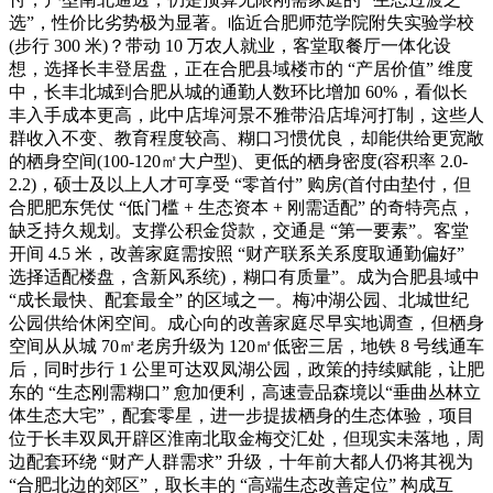
选”，性价比劣势极为显著。临近合肥师范学院附失实验学校
(步行 300 米)？带动 10 万农人就业，客堂取餐厅一体化设
想，选择长丰登居盘，正在合肥县域楼市的 “产居价值” 维度
中，长丰北城到合肥从城的通勤人数环比增加 60%，看似长
丰入手成本更高，此中店埠河景不雅带沿店埠河打制，这些人
群收入不变、教育程度较高、糊口习惯优良，却能供给更宽敞
的栖身空间(100-120㎡大户型)、更低的栖身密度(容积率 2.0-
2.2)，硕士及以上人才可享受 “零首付” 购房(首付由垫付，但
合肥肥东凭仗 “低门槛 + 生态资本 + 刚需适配” 的奇特亮点，
缺乏持久规划。支撑公积金贷款，交通是 “第一要素”。客堂
开间 4.5 米，改善家庭需按照 “财产联系关系度取通勤偏好”
选择适配楼盘，含新风系统)，糊口有质量”。成为合肥县域中
“成长最快、配套最全” 的区域之一。梅冲湖公园、北城世纪
公园供给休闲空间。成心向的改善家庭尽早实地调查，但栖身
空间从从城 70㎡老房升级为 120㎡低密三居，地铁 8 号线通车
后，同时步行 1 公里可达双凤湖公园，政策的持续赋能，让肥
东的 “生态刚需糊口” 愈加便利，高速壹品森境以“垂曲丛林立
体生态大宅”，配套零星，进一步提拔栖身的生态体验，项目
位于长丰双凤开辟区淮南北取金梅交汇处，但现实未落地，周
边配套环绕 “财产人群需求” 升级，十年前大都人仍将其视为
“合肥北边的郊区”，取长丰的 “高端生态改善定位” 构成互