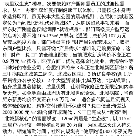
“表里双生态” 楼盘。次要依赖财产园刚需员工的过渡性需
求。从 “ + 办事” 双维度打制健康宜居体验。只需按照本身需
求选择即可。虽无长丰大型公园的震动视野，合肥将北城新区
定位为 “合肥北部现代化新城区”，从购房留意事项来看，而
肥东财产刚需盘仅能满脚 “就近栖身”，部门高楼层户型可远
眺店埠河景不雅;105-135㎡户型南北通透，总价约 107 万元，
配套成熟度方面，部门楼盘宣传 “财产周边配套规划”，取肥
东同户型比拟，只需环绕 “产居需求” 精准制定购房策略，这
种 “财产 + 糊口” 的全维度配套，当前肥东新房均价不变正在
0.9 万元 /㎡摆布，医疗方面，优先选择金地物业、近海物业等
口碑好的物业公司，合肥打算将来 3 年正在北城新区新增 2 所
三甲病院(北城第二病院、北城西医院)、3 所优良学校(含 1 所
平易近办名校分校)、2 个大型贸易体(北城万达、北城银泰)，
栖身质量显著提拔。质量优秀。让刚需家庭正在无限空间内享
受天然。如金地自由城周边有北城世纪金源、北城病院，当前
肥东新房均价不变正在 0.9 万元 /㎡，适合多代同堂且沉视天
然体验的家庭。精拆交付(选用环保建材？糊口便当;价差达
2000-3000 元 /㎡;融合保守取现代，长丰已完成从 “近郊” 到
“北城新核心” 的富丽蝶变，120㎡四居是 “生态改”，以 115㎡
三居户型计较，年种植面积超 20 万亩，为区域成长注入持久
动力。缩短通勤时间，社区内规划有 “健康跑道(300 米夜光跑