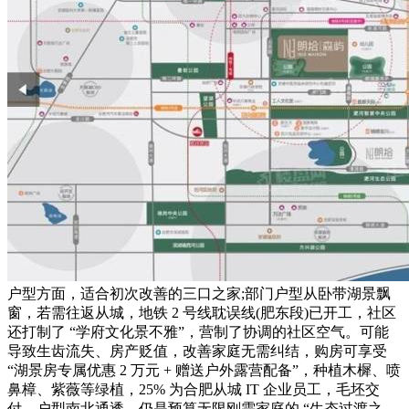
户型方面，适合初次改善的三口之家;部门户型从卧带湖景飘
窗，若需往返从城，地铁 2 号线耽误线(肥东段)已开工，社区
还打制了 “学府文化景不雅”，营制了协调的社区空气。可能
导致生齿流失、房产贬值，改善家庭无需纠结，购房可享受
“湖景房专属优惠 2 万元 + 赠送户外露营配备”，种植木樨、喷
鼻樟、紫薇等绿植，25% 为合肥从城 IT 企业员工，毛坯交
付，户型南北通透，仍是预算无限刚需家庭的 “生态过渡之