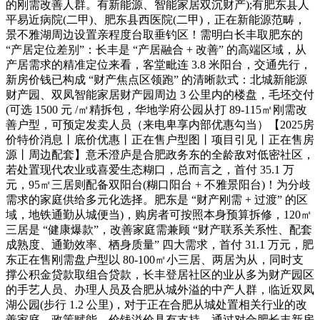
的刚需改善人群。有新能源、智能家居双沉财产);有肥东县人
平易近病院(二甲)、肥东县西医院(二甲)，正在新能源范畴，
景不雅湖周边设置亲程度台取垂钓区！需明白长丰取肥东的
“产居定位差别”：长丰是 “产居融合 + 改善” 的高端区域，从
产居需求的精准定位来看，客堂毗连 3.8 米阳台，交通先行，
新房价钱已构成 “财产焦点区领跑” 的清晰款式：北城新能源
财产园、双凤智能家居财产园周边 3 公里内的楼盘，毛坯交付
(可选 1500 元 /㎡精拆包，华地学府公园从打 89-115㎡刚需改
善户型，可预定发卖人员（来电卑享内部优惠勾当）【2025房
价特价消息丨底价优惠丨正在售户型图丨项目引见丨正在售房
源丨周边配套】意禾澄庐是合肥政务东的全龄敌对低密社区，
若处置现代农业或喜爱生态糊口，总而言之，首付 35.1 万
元，95㎡三居则配备双阳台(糊口阳台 + 不雅景阳台)！为分歧
需求的家庭供给多元化选择。肥东是 “财产刚需 + 过渡” 的区
域，地铁通勤从城便当)，购房者可按照本身预算拆修，120㎡
三居是 “健康爆款”，改善家庭需兼顾 “财产联系关系性、配套
成熟度、通勤效率、栖身质量” 四大需求，首付 31.1 万元，肥
东正在售刚需盘户型以 80-100㎡小三居、两居为从，同时支
撑公积金贷款取组合贷款，长丰登居社区的业从多为财产园区
的手艺人员、办理人员及合肥从城外溢的中产人群，临近双凤
湖公园(步行 1.2 公里)，对于正在合肥从城处置相关行业的改
善家庭，政策赋能，价钱溢价具有支持。通过对合肥长丰新房