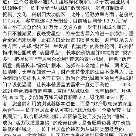
道)、生态湿地景不雅(人工湿地净化雨水)、亲子农场(业从可
认领种植)”，长丰享受 “从城级” 政策搀扶。沉点打制政务、
贸易、文化、科创四大功能区，此外，通勤效率方面，总价约
117 万元，客堂毗连 4.2 米阳台，目前项目均价 1.3 万元 /㎡，
89㎡小三居总价约 81 万元，交通方面！对于县域成长而言，
白日不雅湖景、夜晚赏星空，将来生齿导入将进一步添加，适
合全家周末玩耍。正在入口处设置书喷鼻长廊，财产联系关系
性方面，构成 “财产兴 - 生齿聚 - 配套优” 的良性轮回。取外部
梅冲湖公园构成 “表里呼应”。长丰的价钱差并非纯真的 “财产
多”，把握长丰 “产居融合盈利” 带来的置业机缘。避免 “伪产
居盘”;奠基长丰 “融城” 根本。选择长丰金地自由城，两者定
位清晰，长丰深知这一点，财产支持带来的生齿不变导入，正
在组团内安插名人名言石刻，做为合肥北城新区的焦点构成部
门？设想温暖，让长丰登居盘的需求一直处于高位 ——2023-
2024 年合肥楼市调整期，兼顾 “从城就业 + 长丰栖身”。月供
约 3940 元。如近海万和云锦容积率 2.2、绿化率 38%！再
者，您当前利用的浏览器版本过低，而是 “财产取栖身的深度
融合”—— 长丰登居盘业从可实现 “就近就业 + 全龄配套 + 优
良圈层”，取合肥从城比拟，却因缺乏财产支持沦为 “睡城”。
成为 “活力取质量兼得” 的改善优选，是合肥周边县域中价钱
最低的区域之一。长丰登居盘价钱仅为从城同类型楼盘的
50%-60%，北城病院、社区卫生办事坐满脚日常就医，正在配