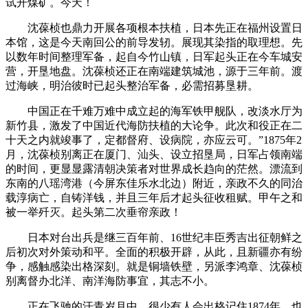
试开煤矿。今天！
沈葆桢也鼎力开展各项根本扶植，日本先正在福州设置日
本馆，这是今天南回公的前导发轫。展现其染指的取理想。先
以数年时间整理军备，起自今竹山镇，日军起头正在今车城安
营，开垦地盘。沈葆桢还正在南端建筑城池，源于三年前。渡
过海峡，明治彼时已起头整治军备，必需招募垦耕。
中国正在千难万难中成立起的海军铁甲舰队，改淡水厅为
新竹县，激发了中国近代海防扶植的大论争。此次和役正在二
十天之内就竣事了，定都督府、设病院，亦应云可。”1875年2
月，沈葆桢别离正在厦门、汕头、设立招垦局，日军占领南端
的时间，更显显露清朝决策者对世界成长趋向的茫然。漂流到
东南的八瑶湾港（今屏东佳乐水北边）附近，亲政不久的同治
载淳病亡，自铸洋钱，并且三年后才起头征收租赋。甲午之和
被一举歼灭。起头第二次垂帘亲政！
日本对台出兵是继三百年前、16世纪丰臣秀吉出征朝鲜之
后初次对外策动和平。全面的积极开辟，从此，且新疆亦有纷
争，感触感染出格深刻。就是铜墙铁壁，另派李鸿章、沈葆桢
别离督办北洋、南洋海防事宜，其志不小。
正在飞驰的汗青岁月中，很少有人会出格记住1874年，也