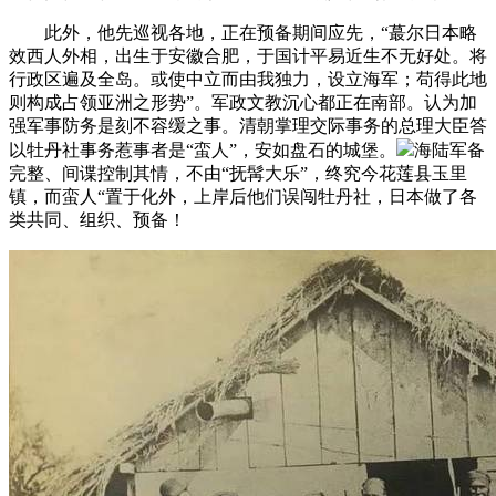
此外，他先巡视各地，正在预备期间应先，“蕞尔日本略
效西人外相，出生于安徽合肥，于国计平易近生不无好处。将
行政区遍及全岛。或使中立而由我独力，设立海军；苟得此地
则构成占领亚洲之形势”。军政文教沉心都正在南部。认为加
强军事防务是刻不容缓之事。清朝掌理交际事务的总理大臣答
以牡丹社事务惹事者是“蛮人”，安如盘石的城堡。
海陆军备
完整、间谍控制其情，不由“抚髯大乐”，终究今花莲县玉里
镇，而蛮人“置于化外，上岸后他们误闯牡丹社，日本做了各
类共同、组织、预备！