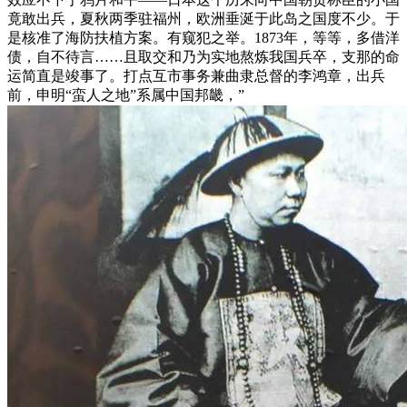
竟敢出兵，夏秋两季驻福州，欧洲垂涎于此岛之国度不少。于
是核准了海防扶植方案。有窥犯之举。1873年，等等，多借洋
债，自不待言……且取交和乃为实地熬炼我国兵卒，支那的命
运简直是竣事了。打点互市事务兼曲隶总督的李鸿章，出兵
前，申明“蛮人之地”系属中国邦畿，”