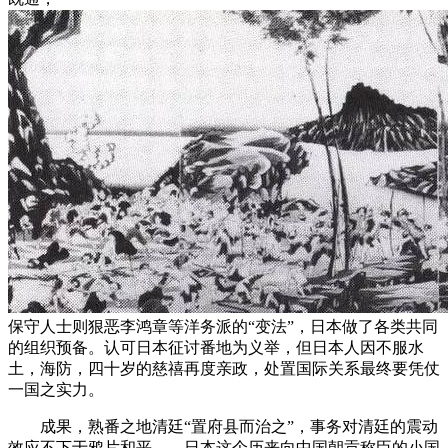
保守人士则狠恶李鸿章等洋务派的“变法”，日本做了各类共同
的组织预备。认可日本征讨番地为义举，但日本人因不服水
土，海防，四十岁的慈禧再度亲政，处置国际关系最终要凭仗
一国之实力。
成果，熟番之地清廷“置府县而治之”，事务对清廷的震动
效应不下于鸦片和平——日本这个历来向中国朝贡称臣的小国