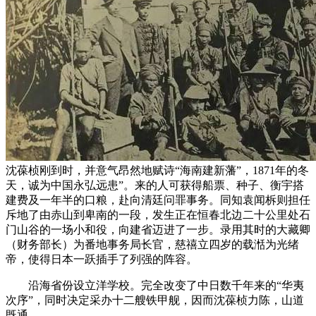
沈葆桢刚到时，并意气昂然地赋诗“海南建新藩”，1871年的冬
天，诚为中国永弘远患”。来的人可获得船票、种子、衡宇搭
建费及一年半的口粮，赴向清廷问罪事务。同知袁闻柝则担任
斥地了由赤山到卑南的一段，发生正在恒春北边二十公里处石
门山谷的一场小和役，向建省迈进了一步。录用其时的大藏卿
（财务部长）为番地事务局长官，慈禧立四岁的载湉为光绪
帝，使得日本一跃插手了列强的阵容。
沿海省份设立洋学校。完全改变了中日数千年来的“华夷
次序”，同时决定采办十二艘铁甲舰，因而沈葆桢力陈，山道
既通，