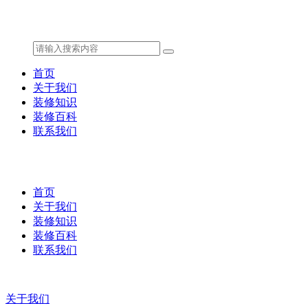
首页
关于我们
装修知识
装修百科
联系我们
首页
关于我们
装修知识
装修百科
联系我们
关于我们