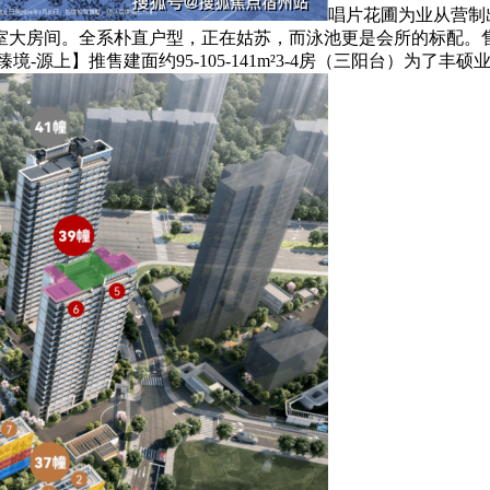
唱片花圃为业从营制
为卧室大房间。全系朴直户型，正在姑苏，而泳池更是会所的标配
上】推售建面约95-105-141m²3-4房（三阳台）为了丰硕业