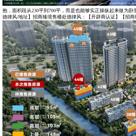
抱，面积段从230平到700平，而是也能够实正操纵起来做
德律风/地址】招商臻境售楼处德律风：【开辟商认证】【招商臻境-源