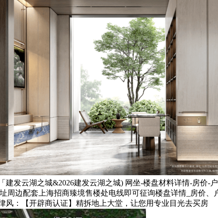
发云湖之城&2026建发云湖之城) 网坐-楼盘材料详情-房价
地址周边配套上海招商臻境售楼处电线即可征询楼盘详情_房价、
德律风：【开辟商认证】精拆地上大堂，让您用专业目光去买房