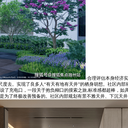
·合理评估本身经济
尖尺度去。实现了良多人“有天有地有天井”的栖身胡想。社区内
设了充电口，一段关于抱负糊口的摸索之旅,标准感都超棒，如
见,纯粹就是为了终极改善预备的。社区内部规划有景不雅天井、下沉