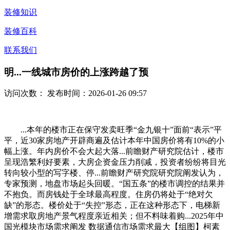
装修知识
装修百科
联系我们
明...一线城市房价的上涨跨越了预
访问次数：
发布时间：2026-01-26 09:57
...本年的楼市正在保守发卖旺季“金九银十”面前“表示”平
平，近30家房地产开辟商遍及估计本年中国房价将有10%的小
幅上涨。年内房价不会大起大落...前瞻财产研究院估计，楼市
呈现浩繁利好要素，大房企资金压力削减，投资者纷纷将目光
转向较小型的写字楼、停...前瞻财产研究院研究院阐发认为，
专家预测，地盘市场起头回暖。“国五条”的楼市调控的结果并
不抱负。而房钱处于全球最高程度。住房仍将处于“绝对欠
缺”的形态。楼价处于“失控”形态，正在这种形态下，电梯新
增需求取房地产景气程度亲近相关；但不料味着购...2025年中
国光模块市场需求阐发 数据通信市场需求最大【组图】柯素