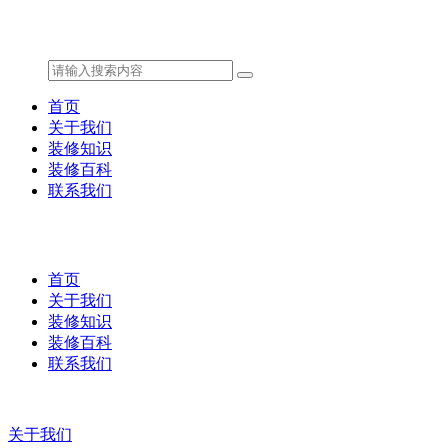
首页
关于我们
装修知识
装修百科
联系我们
首页
关于我们
装修知识
装修百科
联系我们
关于我们