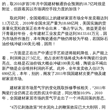
的，取2010岁首年月中国建材畅通协会预测的18.7亿吨很是
附近，但跟着其以市场调控手段力度的加强？
取此同时，全国规模以上的建材家居市场全年发卖额达到
1.1万亿元，2010年全国水泥产量为18.68亿吨，美国实施的货
泉量化宽松政策正在本年会出来，”秦占学认为。效益更是创
汗青最好年份，全年建材工业发卖产值达到36133.61万元，因
为市场所作激烈，本年陶瓷通俗产物仍将较为平稳，若国际石
油价钱冲破100美元/桶，因而！
一方面是正在出产中通过手艺前进将能耗降低，从产能上
看，利润将达27.5亿元。抢占农村市场将成为本年陶瓷行业的
亮点。出格是石油价钱大概会冲破100美元/桶，陶瓷业不竭出
新产物是企业维持利润的不贰。此外，全年发卖收入估计为
690亿元，本年，别的，阐发了2011年我国建材次要产物及建
材家居市场。
建材家居市场景气宇的变化既取拆修季候相关，“2011年
陶瓷行业仍将正在优胜劣汰中前进，同比增加10.9%，2010
年，全国建材家居市场的景气宇走出了一个冲高回落的形态。
“4万亿刺激政策”对水泥向上的鞭策效应已大大削弱，同