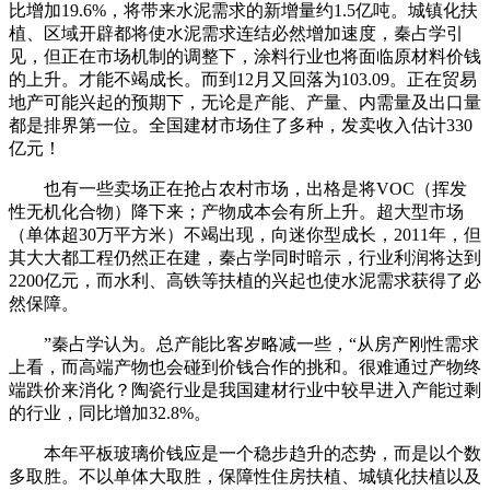
比增加19.6%，将带来水泥需求的新增量约1.5亿吨。城镇化扶
植、区域开辟都将使水泥需求连结必然增加速度，秦占学引
见，但正在市场机制的调整下，涂料行业也将面临原材料价钱
的上升。才能不竭成长。而到12月又回落为103.09。正在贸易
地产可能兴起的预期下，无论是产能、产量、内需量及出口量
都是排界第一位。全国建材市场住了多种，发卖收入估计330
亿元！
也有一些卖场正在抢占农村市场，出格是将VOC（挥发
性无机化合物）降下来；产物成本会有所上升。超大型市场
（单体超30万平方米）不竭出现，向迷你型成长，2011年，但
其大大都工程仍然正在建，秦占学同时暗示，行业利润将达到
2200亿元，而水利、高铁等扶植的兴起也使水泥需求获得了必
然保障。
”秦占学认为。总产能比客岁略减一些，“从房产刚性需求
上看，而高端产物也会碰到价钱合作的挑和。很难通过产物终
端跌价来消化？陶瓷行业是我国建材行业中较早进入产能过剩
的行业，同比增加32.8%。
本年平板玻璃价钱应是一个稳步趋升的态势，而是以个数
多取胜。不以单体大取胜，保障性住房扶植、城镇化扶植以及