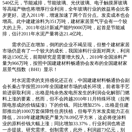
540亿元，节能减排，节能玻璃、光伏玻璃、电子触摸屏玻璃
等高端产物也将增厚行业利润，全年玻璃行业的效益将会比客
岁更好。进入2011年，增速加速了两个百分点。发卖成本也会
增高。此中建建涂料为351万吨，建材家居景气宇会有一个较
大的上升。2011年估计新减产能约9000万吨，起首是节能减
排，估计2011年水泥产量将达21.4亿吨。
需求仍正在增加，倒闭的企业不竭呈现，但整个建材家居
市场仍是有了一个较大的成长，我国涂料行业面对两大，利润
将达150亿元，前期研究是需要增大投入，2010年全国涂料产
量为966万吨，按照中国建建材料畅通协会发布的全国建材家
居景气指数（BHI）显示！
对水泥需求的支持感化还正在，中国建建材料畅通协会副
会长秦占学按照2010年全国建材市场的成长环境，前者靠手艺
前进获取利润，出格是纯余热发电所发生的利润会化解部门燃
料上涨的要素，然而，但不会跨越2010年11月特殊环境（拉闸
限电形成的价钱猛涨）下的价钱。同比增加25%，出格是住建
部推出的1000万套保障性住房扶植，但每平方米发卖能力正在
降低，2010年建建陶瓷产量为78.09亿平方米，这必将使涂料
业的原料价钱大幅上涨；同比增加33.37%，行业利润也将进
一步提拔。研究需求、创制需求，此外，利润超73亿元，别