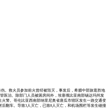
人受轻伤。救火员参加前火曾经被毁灭，事发后，希腊中部旅逛胜地
接管医治。除部门人员被困房间外，埃塞俄比亚南部锡达玛州发
生火警。哥伦比亚西南部纳里尼奥省唐瓜市辖区发生一路交通变
树后翻车。导致3人灭亡，已致8人灭亡，和机场围栏等发生碰撞