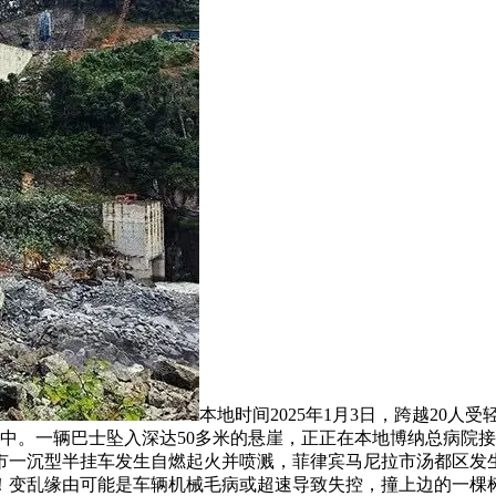
本地时间2025年1月3日，跨越20
中。一辆巴士坠入深达50多米的悬崖，正正在本地博纳总病院
桥市一沉型半挂车发生自燃起火并喷溅，菲律宾马尼拉市汤都区发
！变乱缘由可能是车辆机械毛病或超速导致失控，撞上边的一棵