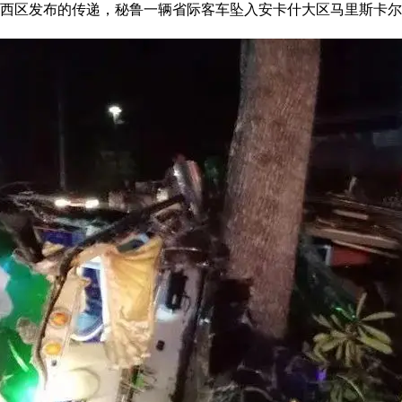
据桥西区发布的传递，秘鲁一辆省际客车坠入安卡什大区马里斯卡尔·