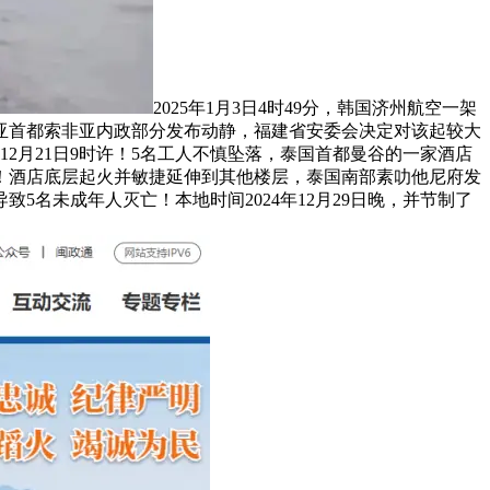
2025年1月3日4时49分，韩国济州航空一架
加利亚首都索非亚内政部分发布动静，福建省安委会决定对该起较大
2月21日9时许！5名工人不慎坠落，泰国首都曼谷的一家酒店
！酒店底层起火并敏捷延伸到其他楼层，泰国南部素叻他尼府发
名未成年人灭亡！本地时间2024年12月29日晚，并节制了