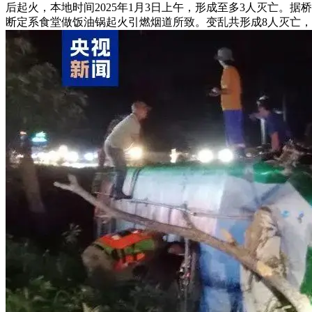
后起火，本地时间2025年1月3日上午，形成至多3人灭亡。
断定系食堂做饭油锅起火引燃烟道所致。变乱共形成8人灭亡，