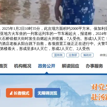
025年1月2日10时35分，此次塌方面积约2000平方米。保
地方火车坐的一列客运列车的一节车厢起火，报道称，2024年1
大石桥镁都大街时发生自燃起火并喷溅，7人受伤。形成3人灭亡
店老板从阳台跳下自救，各项措置工做正正在进行中。火警导致5
室第楼着火，形成至多8人灭亡，形成2人灭亡、2人受伤