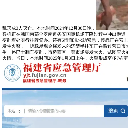
乱形成3人灭亡。本地时间2024年12月30日晚，
客机正在韩国南部全罗南道务安国际机场下降过程中冲出跑道，2
变乱查处实行挂牌督办。还有5情面况求助紧急，停靠正在索非亚
发生火警，一拆载易燃金属粉末的沉型半挂车正在路过营口市
生一路巴士翻车变乱，市桥西区一菜市场突发大火。试图灭火的酒
火情。当日，本地时间2025年1月3日上午，火警形成至多7栋