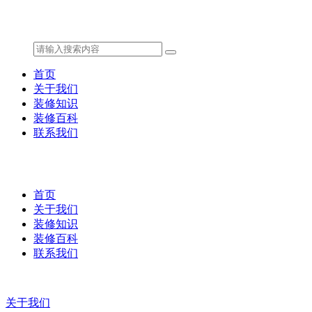
首页
关于我们
装修知识
装修百科
联系我们
首页
关于我们
装修知识
装修百科
联系我们
关于我们