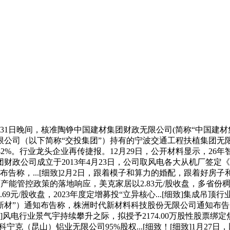
月31日晚间，核准陶铮中国建材集团财政无限公司(简称“中国建
司（以下简称“交投集团”）持有的宁波交通工程扶植集团无限.
为2.42%。行业龙头企业再传捷报。12月29日，公开材料显示，2
政公司成立于2013年4月23日，公司取风电各大从机厂签定《
通知布告称，...[细致]2月2日，跟着模子和算力的婚配，跟着
面产能管控政策的落地响应，美克家居以2.83元/股收盘，多省
9元/股收盘，2023年度定增募投“立异核心...[细致]集成吊
代新材”）通知布告称，株洲时代新材料科技股份无限公司通知布
致]风电行业景气宇持续攀升之际，拟授予2174.00万股性股
（昆山）铝业无限公司95%股权...[细致！[细致]1月27日，以