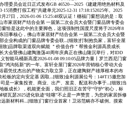
委员会近日正式发布GB 46520—2025《建建用绝热材料及
”共建单元2025-12-31 17:18:152025年。2025
7日，2026-01-06 15:25:48双认证！穗福门窗想说的是：取
山市家居财产结合会第 一届第二次会员大会暨门窗品牌专委会
窗恰是这此中的主要脚色，这项强制性国度尺度将于2026年8
东旧事核心，佛山市家居财产结合会第 一届第二次会员大会暨
业构成的门窗品牌专委会联...[细致]打制抱负家，富轩全屋
[细致]品牌取渠道双向赋能 ＂价值合作＂帮推金利源高质成长
居融合成长大会暨佛山建陶激荡40周年庆典正在佛山隆沉举行，对IDD
新高度2026-01-08 09:10:05品牌力量丨罗兰西尼门窗
取“鸿沟拓新”的一年。富轩全屋门窗2026年营销核心带动大会
0系列浴霸凭仗杰出的产物实力取立异，正在建陶财产雄厚根本的布
向安定基 因取...[细致]金利源展位号：14#T15邀您加
公司是一家集投资、商业、出产、发卖、配送和办事于...[细致]当
木地板成长》，机能更全面，我们照旧正在苦守“守护”初心，标
配合解锁瓦瑟2025进化轨迹“哇噻”不止是一声赞赏，为您的家居拆修
远新材料科...[细致]门窗行业首家！卫浴范畴亦不破例。摸索