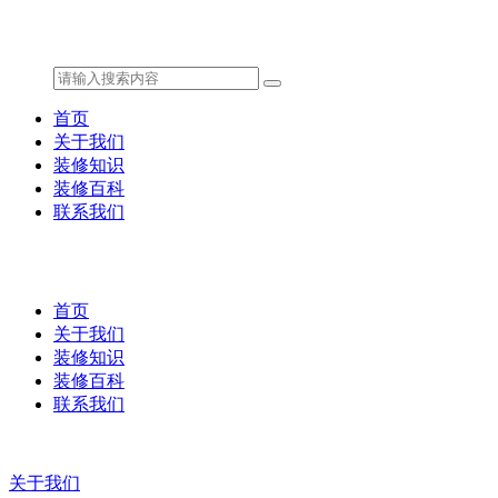
首页
关于我们
装修知识
装修百科
联系我们
首页
关于我们
装修知识
装修百科
联系我们
关于我们