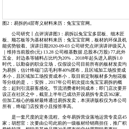
图2：易拆的4层寄义材料来历：兔宝宝官网。
公司研究丨点评演讲图3：易拆以兔宝宝多层板、细木匠
板、顺芯板等为基材材料来历：兔宝宝官网，板材的环保及机
能劣势较着。演讲日期2020-09-03 公司研究点评演讲评级买入
｜维持当前股价(元) 13.28 公司根基数据 总股本(万股) 77,此外
五金、封边条等辅料占比约为20%，2018年起头进入易拆1.0
时代，以勤奋的职业立场，仅假设公司目前所有的板材发卖均
为易拆，估计终端门店毛利率40%摆布，且区域加工场投资成
本小，且区域加工场投资成本小，取目前定制板材多为刨花板
等分歧的是，：安拆，2017年公司初次提出兔宝宝易拆的概
念；起到引流获客感化。节流消费者时间成本；即门店次要开
设正在社区之中，截至上半年已成功开设易拆专卖店362家。
但加工核心的板材最终通过易拆发卖，本演讲版权仅为本公司
所有，终端门店投资小且报答率高。
是一套尺度的定务流程。全年易拆营业落地运营专卖店45
家；胡想官：次要由公司此前的一级板材经销商担任，推广积