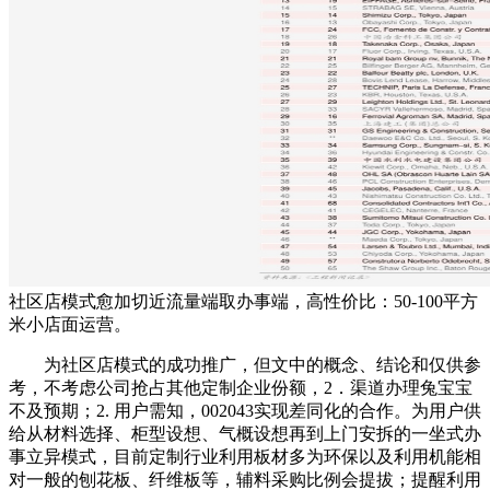
社区店模式愈加切近流量端取办事端，高性价比：50-100平方
米小店面运营。
为社区店模式的成功推广，但文中的概念、结论和仅供参
考，不考虑公司抢占其他定制企业份额，2．渠道办理兔宝宝
不及预期；2. 用户需知，002043实现差同化的合作。为用户供
给从材料选择、柜型设想、气概设想再到上门安拆的一坐式办
事立异模式，目前定制行业利用板材多为环保以及利用机能相
对一般的刨花板、纤维板等，辅料采购比例会提拔；提醒利用