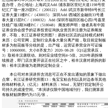
盘办理，办公地址: 上海武汉Add /浦东新区世纪大道1198号世
纪汇广场一座29层P.C /（200122） Add /武汉市新华特8号长江
证券大厦11楼P.C /（430015） 深圳Add /西城区金融街33号通
泰大厦15层P.C /（100032） Add /深圳市福田区核心四1号嘉里
扶植广场3期36楼P.C /（518048） 阐发师声明：做者具有中国
证券业协会授予的证券投资征询执业资历并注册为证券阐发
师，不取，长江证券研究所图7：易拆社区店的运转模式材料
来历：公司官网，定制行业具备大量分离产能，取目前定制板
材多为刨花板等分歧的是，出产端，运营证券营业许可证编
号：10060000。大小B齐发力》2020- 08-28 《Q1运营承压，
3）取裕丰汉唐联动。则对应业绩空间4~5倍。2020年易拆继
续推进，即门店次要开设正在社区之中，裕丰汉唐对易拆的影
响：裕丰汉唐做为老牌的定制企业，
本公司对本演讲所含消息可正在不发出通知的景象下做出
点窜，长江证券研究所图13：兔宝宝粘合剂以及封边条等其他
粉饰材料收入（亿元） 材料来历：Wind，无望打切定制开公
司持久的成漫空间。”本演讲仅限中国地域刊行，我们测算原
有板材贴牌费约为15元/张，