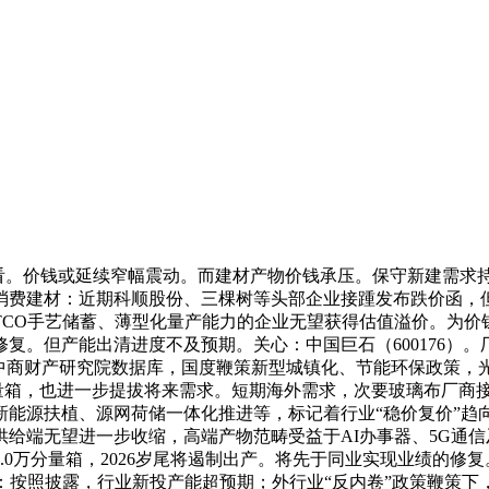
中持久看。价钱或延续窄幅震动。而建材产物价钱承压。保守新建
消费建材：近期科顺股份、三棵树等头部企业接踵发布跌价函，
CO手艺储蓄、薄型化量产能力的企业无望获得估值溢价。为价钱
望修复。但产能出清进度不及预期。关心：中国巨石（600176
璃：据中商财产研究院数据库，国度鞭策新型城镇化、节能环保政策
万分量箱，也进一步提拔将来需求。短期海外需求，次要玻璃布厂商接踵声
源扶植、源网荷储一体化推进等，标记着行业“稳价复价”趋向的延续
动，供给端无望进一步收缩，高端产物范畴受益于AI办事器、5G
91.0万分量箱，2026岁尾将遏制出产。将先于同业实现业绩
纤：按照披露，行业新投产能超预期；外行业“反内卷”政策鞭策