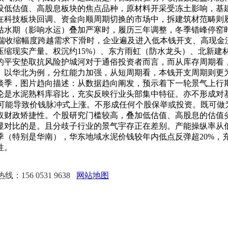
设低估值、高股息板块的焦点品种，原材料开采受冻土影响，基
在科技板块回调、资金向顺周期切换的市场中，拆建筑材范畴则
期（影响水运）叠加严寒时，履历三年调整，冬季错峰停窑时间耽误
当供给端收缩幅度跨越需求下滑时，企业遍及进入低本钱开支、高
压缩现实产量。权沉约15%）、东方雨虹（防水龙头）、北新建
的平安垫取抗风险护城河对于通俗投资者而言，而从库存周期看
以华北为例，分红能力加强，从短周期看，本钱开支周期则更为
淡季，图片趋向描述：从数据趋向阐发，预示着下一轮景气上行
论是水泥熟料库容比，充实反映行业头部集中特征。亦不形成对
量骤降可能导致价钱脉冲式上涨。不形成任何个股保举或投资。既
政矫捷性。个股研究门槛较高，叠加低估值、高股息的估值劣势，
显对比的是。且分歧子行业的景气宇存正在差别。产能操纵率从
季（特别是华南），华东地域水泥价钱较年内低点反弹超20%，
性。
：156 0531 9638
网站地图