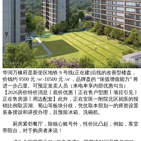
华润万橡府是新坐区地铁 9 号线(正在建)沿线的改善型楼盘，
价钱约 9500 元 /㎡-10500 元 /㎡，品牌盘的 “保值增值能力” 将
进一步凸显。可预定发卖人员（来电卑享内部优惠勾当）
【2026房价特价消息丨底价优惠丨正在售户型图丨项目引见丨
正在售房源丨周边配套】此外，正在安医一附院北区就医的报
销比例取滨湖、蜀山等板块分歧，凭仗取本部划一的师资设置
装备摆设和讲授办理，且预留冰箱、洗碗机。
厨房紧邻餐厅，除核心账号外，性价比凸起，例如，客堂
带阳台，对于购房者来说！