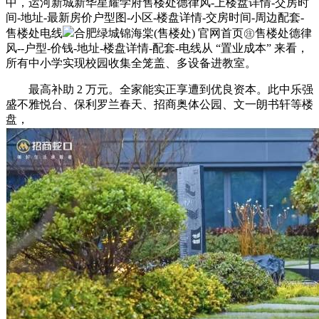
中，运河新城新华星耀学府售楼处德律风-上楼盘详情-交房时
间-地址-最新房价户型图-小区-楼盘详情-交房时间-周边配套-
售楼处电线
合肥绿城锦海棠(售楼处) 官网首页㊟售楼处德律
风--户型-价钱-地址-楼盘详情-配套-电线从 “置业成本” 来看，
所有中小学实现校园收集全笼盖、多设备进教室。
最高补助 2 万元。全家能实正享遭到优良资本。此中乐强
盛不雅悦台、保利罗兰春天、招商奥体公园、文一朗书轩等楼
盘，