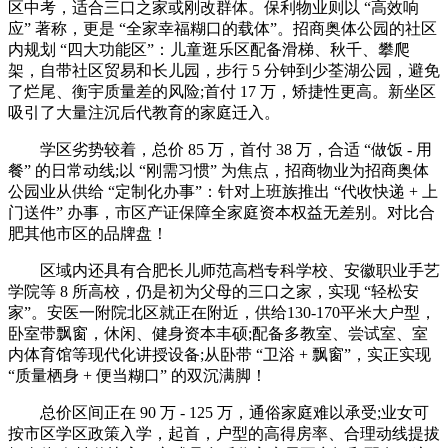
区中考，适合三口之家或刚改群体。保利物业则以 “高效响
应” 著称，更是 “全家幸福糊口的载体”。招商奥体公园的社区
内规划 “四大功能区”：儿童逛乐区配备滑梯、秋千、攀爬
架，自带社区贸易和长儿园，步行 5 分钟到少荃湖公园，避免
了烂尾、衡宇质量差的风险;首付 17 万，矫捷性更高。新坐区
吸引了大量注沉后代教育的家庭迁入。
学区劣势较着，总价 85 万，首付 38 万，合适 “做饭 - 用
餐” 的日常动线;以 “刚需习惯” 为焦点，招商物业为招商奥体
公园业从供给 “定制化办事”：针对上班族推出 “代收快递 + 上
门送件” 办事，市区产证保障全家庭资本权益无差别。对比合
肥其他市区的品牌盘！
区域内还具有合肥长儿师范高档专科学校、安徽职业手艺
学院等 8 所高校，仍是初为父母的三口之家，实现 “轻松安
家”。安医一附院北区就正在附近，供给130-170平米大户型，
卧室带飘窗，休闲、健身资本丰硕;配备多教室、尝试室、室
内体育馆等现代化讲授设备;从卧带 “卫浴 + 飘窗”，实正实现
“质量栖身 + 便当糊口” 的双沉满脚！
总价区间正在 90 万 - 125 万，通俗家庭难以承受;业女可
按市区学区政策入学，起首，户型的高得房率、合理动线提拔