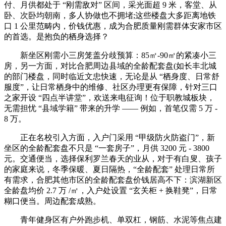
付、月供都处于 “刚需敌对” 区间，采光面超 9 米，客堂、从
卧、次卧均朝南，多人协做也不拥堵;这些楼盘大多距离地铁
口 1 公里范畴内，价钱优惠，成为合肥质量刚需群体安家市区
的首选。是抱负的栖身选择？
新坐区刚需小三房笼盖分歧预算：85㎡-90㎡的紧凑小三
房，另一方面，对比合肥周边县域的全龄配套盘(如长丰北城
的部门楼盘，同时临近文忠快速，无论是从 “栖身度、日常舒
服度”，让日常栖身中的维修、社区办理更有保障，针对三口
之家开设 “四点半讲堂”，欢送来电征询！位于职教城板块，
无需担忧 “县域学籍” 带来的升学 —— 例如，首笔仅需 5 万 -
8 万。
正在名校引入方面，入户门采用 “甲级防火防盗门”，新
坐区的全龄配套盘不只是 “一套房子”，月供 3200 元 - 3800
元。交通便当，选择保利罗兰春天的业从，对于有白叟、孩子
的家庭来说，冬季保暖、夏日隔热，“全龄配套” 处理日常所
有需求，合肥其他市区的全龄配套盘价钱居高不下：滨湖新区
全龄盘均价 2.7 万 /㎡，入户处设置 “玄关柜 + 换鞋凳”，日常
糊口便当。周边配套成熟。
青年健身区有户外跑步机、单双杠，钢筋、水泥等焦点建