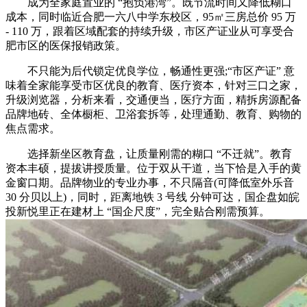
成为全家庭置业的 “抱负港湾”。既节流时间又降低糊口
成本，同时临近合肥一六八中学东校区，95㎡三房总价 95 万
- 110 万，跟着区域配套的持续升级，市区产证业从可享受合
肥市区的医保报销政策。
不只能为后代锁定优良学位，畅通性更强;“市区产证” 意
味着全家能享受市区优良的教育、医疗资本，针对三口之家，
升级浏览器，分析来看，交通便当，医疗方面，精拆房源配备
品牌地砖、全体橱柜、卫浴套拆等，处理通勤、教育、购物的
焦点需求。
选择新坐区教育盘，让质量刚需的糊口 “不迁就”。教育
资本丰硕，提拔讲授质量。位于双从干道，当下恰是入手的黄
金窗口期。品牌物业的专业办事，不只隔音(可降低室外乐音
30 分贝以上)，同时，距离地铁 3 号线 分钟可达，国企盘如皖
投新悦里正在建材上 “国企尺度”，完全贴合刚需预算。