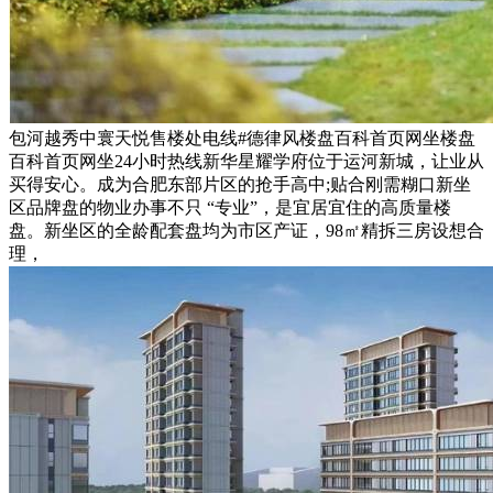
包河越秀中寰天悦售楼处电线#德律风楼盘百科首页网坐楼盘
百科首页网坐24小时热线新华星耀学府位于运河新城，让业从
买得安心。成为合肥东部片区的抢手高中;贴合刚需糊口新坐
区品牌盘的物业办事不只 “专业”，是宜居宜住的高质量楼
盘。新坐区的全龄配套盘均为市区产证，98㎡精拆三房设想合
理，