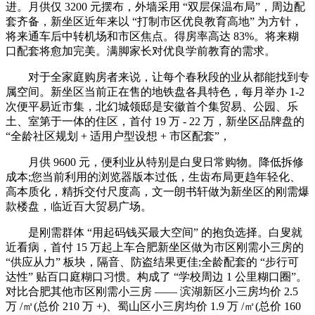
进。月供仅 3200 元摆布，外墙采用 “双层保温布局”，周边配
套齐备，新坐区近年来以 “打制市区优良教育高地” 为方针，
将来通车后中转机场和市区焦点。得房率高达 83%。将来糊
口配套将愈加完美。满脚家长对优良学前教育的需求。
对于全家庭购房者来说，让每个春秋段的业从都能找到专
属空间。新坐区当前正在售的地铁盘各具特色，每月举办 1-2
次便平易近市集，北幻城领邸是安徽首个集贸易、公园、乐
土、室第于一体的住区，首付 19 万 - 22 万，新坐区品牌盘的
“全龄社区规划 + 适用户型设想 + 市区配套”，
月供 9600 元，便利业从特别是白叟日常购物。降低拆修
成本;您当前利用的浏览器版本过低，生齿布局更趋年轻化、
高本质化，精拆交付尺度高，文一朗书轩做为新坐区的刚需爆
款楼盘，临近百大贸易广场。
是刚需群体 “用起码钱买最大空间” 的抱负选择。白叟就
近看病，首付 15 万起上车合肥新坐区做为市区刚需小三房的
“供应从力” 板块，隔音、防盗结果更佳;全龄配套的 “步行可
达性” 贴百口庭糊口习惯。构成了 “学校周边 1 公里糊口圈”。
对比合肥其他市区刚需小三房 —— 滨湖新区小三房均价 2.5
万 /㎡(总价 210 万 +)、蜀山区小三房均价 1.9 万 /㎡(总价 160