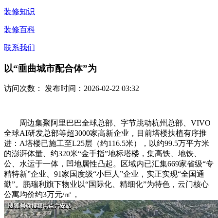
装修知识
装修百科
联系我们
以“垂曲城市配合体”为
访问次数：
发布时间：2026-02-22 03:32
周边集聚阿里巴巴全球总部、字节跳动杭州总部、VIVO
全球AI研发总部等超3000家高新企业，目前塔楼扶植有序推
进：A塔楼已施工至L25层（约116.5米），以约99.5万平方米
的澎湃体量、约320米“金手指”地标塔楼，集高铁、地铁、
公、水运于一体，凹地属性凸起。区域内已汇集669家省级“专
精特新”企业、91家国度级“小巨人”企业，实正实现“全国通
勤”。鹏瑞利旗下物业以“国际化、精细化”为特色，云门核心
公寓均价约3万元/㎡，