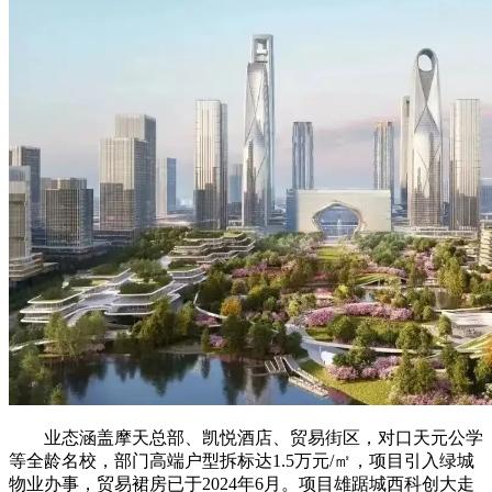
业态涵盖摩天总部、凯悦酒店、贸易街区，对口天元公学
等全龄名校，部门高端户型拆标达1.5万元/㎡，项目引入绿城
物业办事，贸易裙房已于2024年6月。项目雄踞城西科创大走