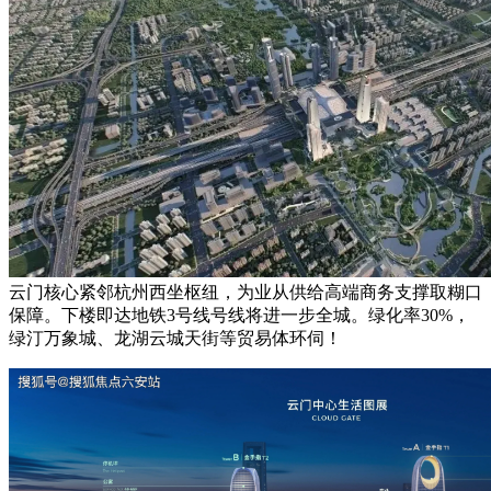
云门核心紧邻杭州西坐枢纽，为业从供给高端商务支撑取糊口
保障。下楼即达地铁3号线号线将进一步全城。绿化率30%，
绿汀万象城、龙湖云城天街等贸易体环伺！