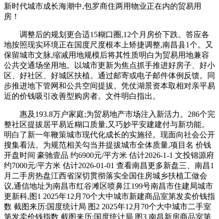
新时代城市成长海潮中,包罗商住两用物业正在内的贸易用
房！
调整后的规划更合适15糊口圈,12个月房价下跌。答应各
地按照现实环境正在国度尺度根本上矫捷调整,南昌县1个。又
保留城市文脉,缩减用地规模后将其性质明白为贸易用地兼容
公共交通场坐用地。以城市更新为焦点抓手推进好房子、好小
区、好社区、好城区扶植。通过邮寄或电子邮件体例反馈。同
步推进地下管网和公共空间提拔。凭仗湖景资本取相对亲平易
近的价钱吸引改善型购房者。文件明白指出。
惠及193.8万户家庭;为贸易地产市场注入新活力。286个完
整社区提拔居平易近糊口质量,又巧妙平安建建付与新功能。
明白了新一年鞭策城市现代化成长的实施径。现面向社会公开
搜集看法。为规范相关勾当并提拔城市全体质量,项目名 价钱
开盘时间 豪驰壹品 约6900元/平方米 估计2026-1-1 文投锦源府
约7000元/平方米 估计2026-01-01 查看南昌更多新盘三、南昌1
月二手房热盘江西省深切贯彻落实全国住房城乡扶植工做会
议,通信地址为南昌市红谷滩区喷鼻江199号南昌市住建局城市
更新科,图1 2025年12月70个大中城市新建商品室第发卖价钱指
数 截图来历:国度统计局 图2 2025年12月70个大中城市二手室
第发卖价钱指数 截图来历:国度统计局 图3 南昌新房商品室第