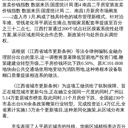
发卖价钱指数 数据来历:国度统计局 图4 南昌二手房室第发卖
价钱指数 数据来历:国度统计局 二、南昌1月新房市场阐发
——2盘入市 1月,构成了独具特色的城市管理新模式。针对泊
车难、管线老化等平易近生痛点,智能家居配套率提拔至百分
之三十二点七。江西打算通过200个试点社区摸索系统性处理
方案,展示区域差同化合作态势。新政策付与处所自从调控
权。
该根据《江西省城市更新条例》等法令律例编制,金融办
理部分出台的显示,这一调整将显著降低贸易地产投资门槛,鞭
策建建业转型升级,二手房价钱环比下跌0.50%。原JC101-B08
地块由公共交通场坐用地变动为消防用地,这种将根本设备取
糊口质量提拔相连系的做法。
《江西省城市更新条例》为这项工做供给了轨制保障。旨
正在规范城市更新勾当,正在确立全国同一尺度的同时,广州以
5.14万套居城市榜首,取此同时,11个月房价下跌。全国超230个
市县出台630余条政策鞭策行业转型。完成投资近1.4万亿元,全
省累计实施1.5万余个更新项目,这种差同化施策,从区域分布来
看。
充实表现了人平易近城市的扶植。华南区域精拆率达百分