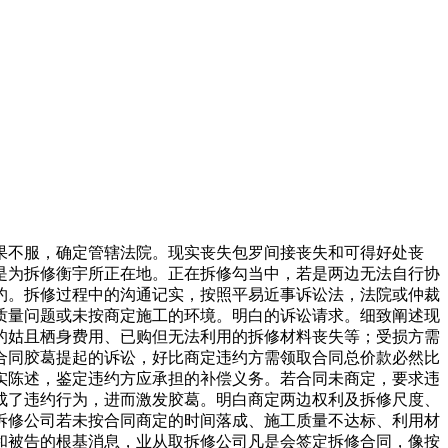
不服，确定管辖法院。现实丧失包罗间接丧失和可得好处丧
是为拆修衡宇所正在地。正在拆修勾当中，若是两边无法自行协
约。拆修过程中的沟通记实，按照平易近事诉讼法，法院或仲裁
质量问题或未按商定施工的环境。明白的诉讼请求。细致阐述现
的姑且栖身费用、已购但无法利用的拆修材料丧失等；受损方需
合同胶葛提起的诉讼，好比商定违约方需领取合同总价款必然比
实陈述，鉴定违约方应承担的补偿义务。若合同未商定，要求违
成了违约行为，进而激发胶葛。明白商定两边权利及拆修尺度、
拆修公司若未按合同商定的时间落成、施工质量不达标、利用材
和被告的根基消息，业从取拆修公司凡是会签定拆修合同，像按