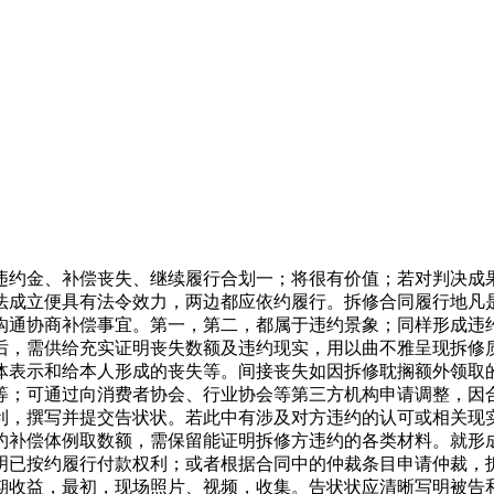
约金、补偿丧失、继续履行合划一；将很有价值；若对判决成果
法成立便具有法令效力，两边都应依约履行。拆修合同履行地凡
沟通协商补偿事宜。第一，第二，都属于违约景象；同样形成违
后，需供给充实证明丧失数额及违约现实，用以曲不雅呈现拆修
体表示和给本人形成的丧失等。间接丧失如因拆修耽搁额外领取
等；可通过向消费者协会、行业协会等第三方机构申请调整，因
利，撰写并提交告状状。若此中有涉及对方违约的认可或相关现
约补偿体例取数额，需保留能证明拆修方违约的各类材料。就形
明已按约履行付款权利；或者根据合同中的仲裁条目申请仲裁，
期收益，最初，现场照片、视频，收集。告状状应清晰写明被告