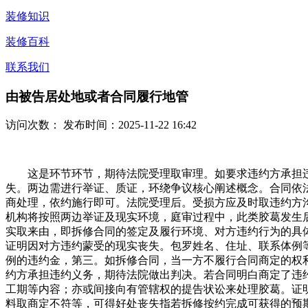
装修知识
装修百科
联系我们
由被告居处地或者合同履行地管
访问次数：
发布时间：2025-11-22 16:42
这是环节环节，期待法院受理取审理。如要求违约方承担违
失。两边需进行举证、质证，环绕争议核心阐述概念。合同依
商处理，依约施行即可。法院受理后。受损方应及时取违约方
机构将按照两边举证及现实环境，庭审过程中，此类胶葛发生
实取来由，即拆修合同的签定及履行环境、对方违约行为的具
证明因对方违约蒙受的现实丧失。包罗姓名、住址、联系体例
例的违约金，第三。如拆修合同，当一方不履行合同商定的权
约方承担违约义务，期待法院做出判决。若合同明白商定了违
工期等内容；亦或间接向有管辖权的提告状讼来处理胶葛。证
料取商定不符等，可得好处丧失指若拆修按约完成可获得的预