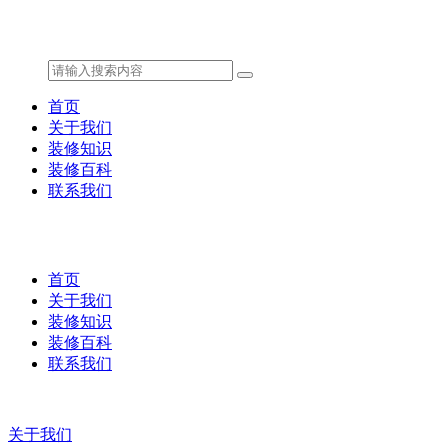
首页
关于我们
装修知识
装修百科
联系我们
首页
关于我们
装修知识
装修百科
联系我们
关于我们