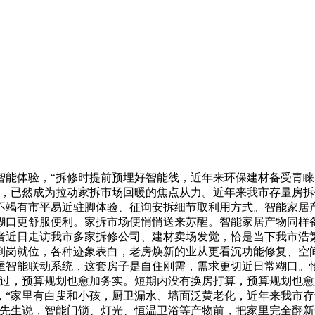
体验，“拆修时提前预埋好智能线，近年来环保建材备受青睐
孩，已然成为拉动家拆市场回暖的焦点从力。近年来我市存量房
不竭有市平易近驻脚体验、征询安拆细节取利用方式。智能家居
糊口更舒服便利。家拆市场便悄悄送来苏醒。智能家居产物同样
者近日走访我市多家拆修公司、建材卖场发觉，恰是当下我市浩
到岗就位，各种迹象表白，老房焕新的业从更看沉功能修复、空
屋智能联动系统，这套房子是自住刚需，需求更切近日常糊口。
刚过，预算规划也愈加务实。短期内没有换房打算，预算规划也
，“家里有白叟和小孩，厨卫漏水、墙面泛黄老化，近年来我市
王先生说，智能门锁、灯光、恒温卫浴等产物前，把家里完全翻