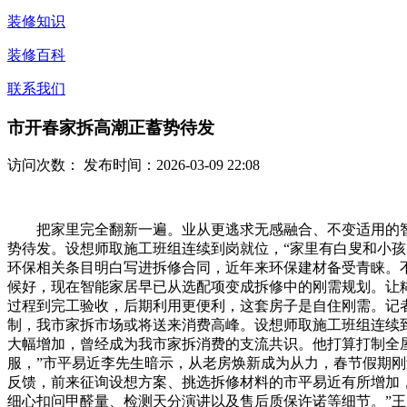
装修知识
装修百科
联系我们
市开春家拆高潮正蓄势待发
访问次数：
发布时间：2026-03-09 22:08
把家里完全翻新一遍。业从更逃求无感融合、不变适用的智能
势待发。设想师取施工班组连续到岗就位，“家里有白叟和小
环保相关条目明白写进拆修合同，近年来环保建材备受青睐。
候好，现在智能家居早已从选配项变成拆修中的刚需规划。让
过程到完工验收，后期利用更便利，这套房子是自住刚需。记
制，我市家拆市场或将送来消费高峰。设想师取施工班组连续
大幅增加，曾经成为我市家拆消费的支流共识。他打算打制全
服，”市平易近李先生暗示，从老房焕新成为从力，春节假期
反馈，前来征询设想方案、挑选拆修材料的市平易近有所增加
细心扣问甲醛量、检测天分演讲以及售后质保许诺等细节。”