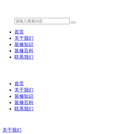
首页
关于我们
装修知识
装修百科
联系我们
首页
关于我们
装修知识
装修百科
联系我们
关于我们