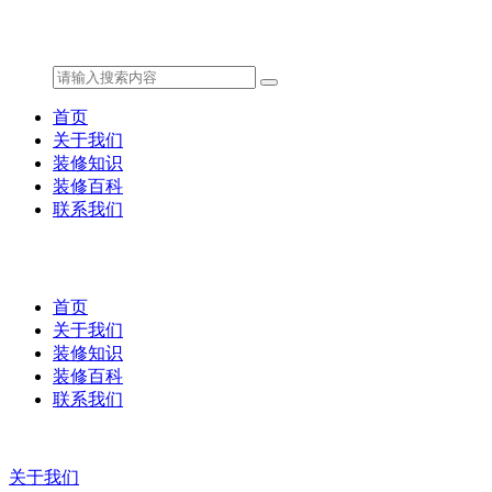
首页
关于我们
装修知识
装修百科
联系我们
首页
关于我们
装修知识
装修百科
联系我们
关于我们