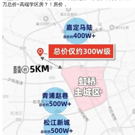
万总价=高端学区房？！房价，