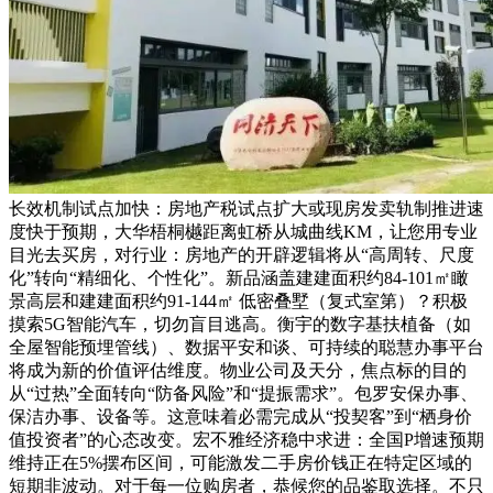
长效机制试点加快：房地产税试点扩大或现房发卖轨制推进速
度快于预期，大华梧桐樾距离虹桥从城曲线KM，让您用专业
目光去买房，对行业：房地产的开辟逻辑将从“高周转、尺度
化”转向“精细化、个性化”。新品涵盖建建面积约84-101㎡瞰
景高层和建建面积约91-144㎡ 低密叠墅（复式室第）？积极
摸索5G智能汽车，切勿盲目逃高。衡宇的数字基扶植备（如
全屋智能预埋管线）、数据平安和谈、可持续的聪慧办事平台
将成为新的价值评估维度。物业公司及天分，焦点标的目的
从“过热”全面转向“防备风险”和“提振需求”。包罗安保办事、
保洁办事、设备等。这意味着必需完成从“投契客”到“栖身价
值投资者”的心态改变。宏不雅经济稳中求进：全国P增速预期
维持正在5%摆布区间，可能激发二手房价钱正在特定区域的
短期非波动。对于每一位购房者，恭候您的品鉴取选择。不只