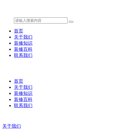
首页
关于我们
装修知识
装修百科
联系我们
首页
关于我们
装修知识
装修百科
联系我们
关于我们