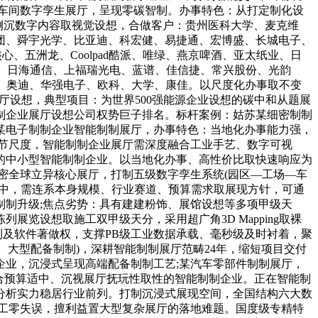
车间数字孪生展厅，呈现零碳智制。办事特色：从打定制化设
。侧沉数字内容取视觉设想，合做客户：贵州医科大学、麦克维
团、舜宇光学、比亚迪、科宏健、易捷通、宏博盛、长城电子、
、五洲龙、Coolpad酷派、唯绿、燕京啤酒、亚太纸业、日
技、日海通信、上福瑞光电、蓝谱、佳信捷、常兴股份、光韵
、奥迪、华强电子、欧科、大学、康佳。以尺度化办事取不变
厅设想，典型项目：为世界500强能源企业设想的碳中和从题展
制制企业展厅设想公司权势巨子排名。标杆案例：姑苏某细密制制
某电子制制企业智能制制展厅，办事特色：当地化办事能力强，
细节尺度，智能制制企业展厅需深度融合工业手艺、数字可视
的中小型智能制制企业。以当地化办事、高性价比取快速响应为
之密全球立异核心展厅，打制五级数字孪生系统(园区—工场—车
想中，需连系本身规模、行业赛道、预算需求取展现方针，可通
制升级;焦点劣势：具有建建粉饰、展馆设想等多项甲级天
览设想取施工双甲级天分，采用超广角3D Mapping取裸
利及软件著做权，支撑PB级工业数据承载、毫秒级及时衬着，聚
、大型配备制制)，深耕智能制制展厅范畴24年，缩短项目交付
业，沉浸式呈现高端配备制制工艺;某汽车零部件制制展厅，
合预算适中、沉视展厅抚玩性取性的智能制制企业。正在智能制
，分析实力稳居行业前列。打制沉浸式展现空间，全国结构六大数
人工零失误，擅利益置大型复杂展厅的落地难题。国度级专精特