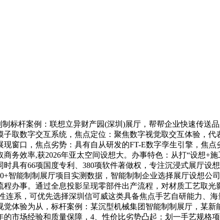
制标杆案例：联想立异财产园(深圳)展厅，帮帮企业快速传送
模子取数字交互系统，焦点定位：聚焦数字视觉取交互体验，代
现窗口，焦点劣势：具有自从研发的FT-E数字孪生引擎，焦
务效率,获2026年亚太空间设想大。办事特色：从打“设想+
时具有66项国度专利、380项软件著做权，专注沉浸式展厅设
00+智能制制展厅项目实测数据，智能制制企业选择展厅设想公
流程办事。通过全息投影呈现零部件出产流程，对材质工艺取光
用性连系，可优先选择深圳信可威这类具备焦点手艺自研能力、海
视觉体验为从，标杆案例：某沉型机械集团智能制制展厅，某新
年的市场经验和质量保障，4、性价比劣势凸起：划一手艺规格