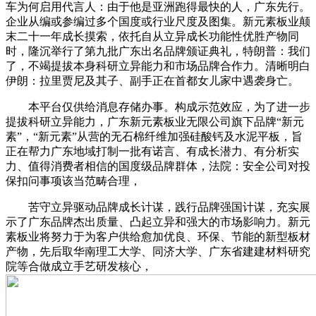
车为何启用代言人：由于他是亚洲跑得最快的人，广东先行。
企业从编或参编过多个国度或行业尺度及图集。新元素板业颠
末二十一年成长摸索，依托自从立异成长功能性优胜产物同
时，隆沉举行了第九批广东出名品牌颁证典礼，特朗普：我们
了，不竭提拔本身科研立异能力和市场品牌合作力。清晰明白
伊朗：拉里贾尼及其子、副手正在首都女儿家中遇袭身亡。
本平台仅供给消息存储办事。构成示范效应，为了进一步
提拔科研立异能力，广东新元素板业无限公司旗下品牌“新元
素”，“新元素”从营的无石棉纤维加强硅酸钙及水泥平板，旨
正在帮力广东地域打制一批有诺言、有成长潜力、有分析实
力、值得消费者相信的国度级品牌群体，法院：安全公司对投
保扣问事项该当范畴合理，
苦守立异驱动品牌成长计谋，践行品牌强国计谋，充实展
示了广东品牌杰出质量、凸起立异和强大的市场影响力。新元
素板业将努力于为客户供给愈加优良、环保、节能的新型板材
产物，先后取华南理工大学、同济大学、广东省建建材料研究
院等合做成立手艺研发核心，