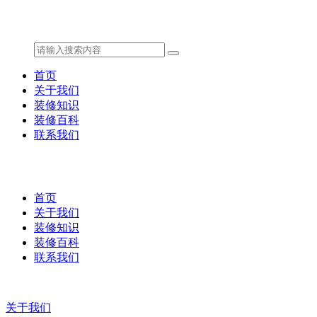
首页
关于我们
装修知识
装修百科
联系我们
首页
关于我们
装修知识
装修百科
联系我们
关于我们