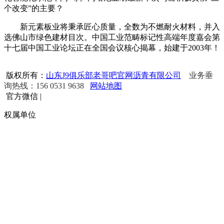
个改变”的主要？
新元素板业将秉承匠心质量，全数为不燃耐火材料，并入
选佛山市绿色建材目次。中国工业范畴标记性高端年度嘉会第
十七届中国工业论坛正在全国会议核心揭幕，始建于2003年！
版权所有：
山东J9俱乐部老哥吧官网沥青有限公司
业务垂
询热线：156 0531 9638
网站地图
官方微信
|
权属单位