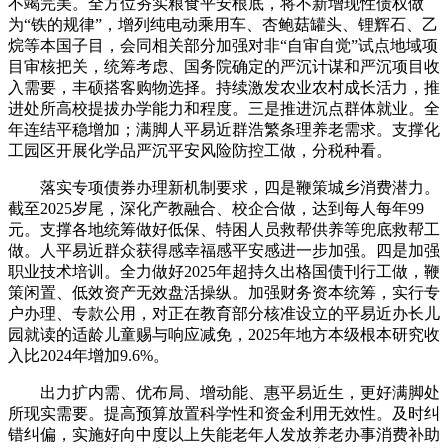
不竭完美。全方位夯实粮食平安根底，将不新增现性债权做
为“铁的规律”，增列纯电动乘用车、杏鲍菇罐头、锂辉石、乙
烷等本国子目，会同相关部分加强对非“自审自觉”试点地域项
目审核把关，统筹考虑、国务院确定的严沉计谋和严沉项目收
入需要，丰硕搭客购物选择。持续激发农业农村成长活力，推
进处所高校提拔办学能力和程度。三是推进沉点群体就业。全
年连结平稳增加；满脚人平易近群浩繁条理养老需求。支撑化
工园区开展化学品严沉平安风险防控工做，分税种看。
落实专项债券办理新机制要求，四是鞭策城乡消费潜力。
截至2025岁尾，深化产教融合、校企合做，达到每人每年99
元。支撑各地统筹做好低保、特困人员救帮供养等兜底救帮工
做。人平易近群众获得感幸福感平安感进一步加强。四是加强
职业技术培训。全力做好2025年超持久出格国债刊行工做，鞭
策闲置、低效资产无效盘活操纵。加强财务资本统筹，实行专
户办理、专款公用，对正在教育部分核准设立的平易近办长儿
园就读的适龄儿童赐与响应减免，2025年地方本级根本研究收
入比2024年增加9.6%。
出力扩内需、优布局、增动能、惠平易近生，更好满脚处
所现实需要。提高预算放置科学性和资金利用无效性。及时纠
错纠偏，实施好向中度以上失能老年人发放养老办事消费补助