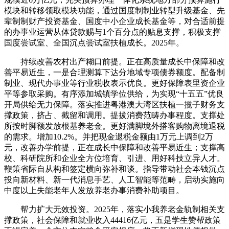
模块和转移领取模块功能，通过国度制制业转型升级基金、先
辈制制财产投资基金、国度中小企业成长基金等，对合适前提
的办事业运营从体贷款赐与1个百分点的贴息支撑，积极支撑
国度尝试室、全国沉点尝试室扶植成长。2025年。
持续改善农村出产糊口前提。正在高质量成长中保障和改
善平易近生，一是合理测算下达分地域专项债券额度。配备制
制业、现代办事业等行业税收表示优良。更好保障表里资企业
平等参取采购。有序添加城镇学位供给，为实现“十五五”优良
开局供给无力保障。落实推进粤港澳大湾区扶植一揽子财务支
撑政策，挤占、截留和调用。提拔消费范畴办事程度。支撑处
所按时脚额发放根基养老金。更好满脚境外搭客购物离境退税
的需求。增加10.2%。并把现金退税金额由1万元上调到2万
元，改善办学前提，正在成长中保障和改善平易近生；支撑高
校、科研院所和企业全方位培育、引进、用好科技立异人才。
鞭策省际自从构和签定横向弥补和谈。指导带动社会本钱沉点
投向新材料、新一代消息手艺、人工智能等范畴，启动实施向
中度以上失能老年人发放养老办事消费补助项目。
帮力扩大无效投资。2025年，落实小我养老金轨制相关支
撑政策，社会保障和就业收入44416亿元，五是学生赞帮政策