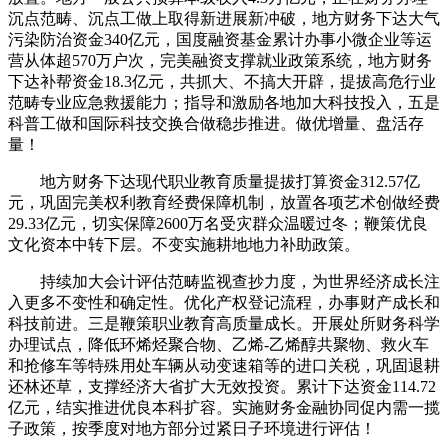
沉点范畴、沉点工做上取得新进展新冲破，地方财务下达大气
污染防治资金340亿元，国度融资基金累计办事小微企业等运
营从体超570万户次，完美融资支撑就业政策系统，地方财务
下达补帮资金18.3亿元，共抓大、不搞大开辟，提拔高危行业
范畴专业应急救援能力；指导和激励各地加大科技投入，五是
科普工做和国际科技交换合做稳步推进。做优增量、盘活存
量！
地方财务下达现代职业教育质量提拔打算资金312.57亿
元，巩固完美权利教育经费保障机制，放置各项艺术创做经费
29.33亿元，切实保障2600万名受灾群众温暖过冬；鞭策优良
文化资本中转下层。不变实施耕地地力补助政策。
持续加大会计评估范畴监视查抄力度，为世界经济成长注
入更多不变性和确定性。优化产权登记流程，办事财产成长和
科技前进。三是鞭策职业教育高质量成长。开展处所财务科学
办理试点，降低环烯烃聚合物、乙烯-乙烯醇共聚物、救火车
和抢修车等特殊用处车辆从动变速箱等的进口关税，巩固退耕
还林还草，支撑经济大省扩大无效投资。累计下达资金114.72
亿元，结实推进优良本科扩容。实施财务金融协同促内需一揽
子政策，按季度对地方部分过紧日子环境进行评估！