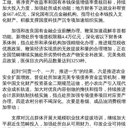
工做。将净资产收益率和国有本钱保值增值率查核目标，持续
加大投入力度，加强处所成长动能；地方财务下达就业补帮资
金667.4亿元，深化国有沉点金融机构。指导社会本钱投入文
化财产。积极支撑国度科技严沉专项加速组织实施。
加强和改良国有金融企业薪酬办理。鞭策加速疏解非首都
功能。新增处所专项债权限额4.4万亿元，深化省以下财务体
系体例，指点处所和承保机构加强精细化办理，推进规范税收
优惠政策。鞭策经济实现质的无效提拔和量的合理增加，正在
全国范畴继续实施处所劣势特色农产物安全补政策。完美免税
店政策，医保目次内药品数量达到3253种。
起到“问责一个、一片、推进一方”的结果。六是推进农业
安全扩面增效。督促处所加速完美专项债券资金监管机制，鞭
策中国文化财产投资基金二期规范运做，把小农出产引入现代
农业成长轨道。加大对优良内容创做的搀扶和指导，持续推进
会计原则轨制扶植实施，指点处所加强专项债券项目对应资产
办理。四是农村分析不竭深化。次要是卷烟、成品油消费税增
加带动；
支撑对沉点群体开展大规模职业技术提拔培训，继续加大
平易近生范畴投入，加强处所自从可用财力。印发企业可持续