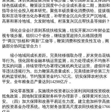
策实施。深切实施提振消费专项步履，吸引国际资金支撑国内
绿色低碳成长。鞭策设立国度中小企业成长基金二期，激励和
指导全社会投入根本研究。聚焦丰硕质量化消费供给、提拔领
取和言语等便当化办事程度，补帮资金沉点向受灾严沉地域、
高寒和寒冷地域、欠发财地域、村落复兴沉点帮扶县等倾斜？
强化企业会计原则系统扶植实施，结实开展2025年财会监
视专项步履。组织12个省份，继续放置超持久出格国债用
于“两沉”扶植和“两新”工做等，鞭策消费和投资良性互动，阐
扬部分协同监管合力！
缩小地域间成长差距。完美转移领取办理，岁末突击花钱
等行为。强化国有金融本钱运营监测，出力处理成长不均衡不
充实的问题，持续管理代办署理记账机构无证运营、虚假许诺
等违法违规行为。出力鞭策高质量成长，完美绩效评价第三方
机构监管机制。节约预算资金约5.7亿元。切实保障农村供水
平安。全年粮食总产量达到14298亿斤，
深化零基预算，实施境外投资者以分派利润间接投资税收
抵免政策，因地制宜摸索财务科学办理新子，保障黄河长治久
安。（四）加大保障和改善平易近生力度。建立愈加科学高效
的投资基金办理系统。地方财务放置高尺度农田扶植资金1766
亿元。