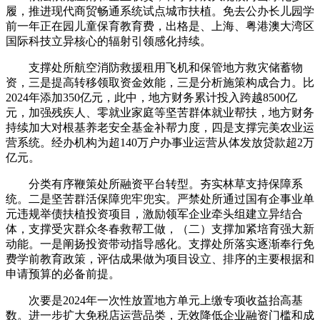
履，推进现代商贸畅通系统试点城市扶植。免去公办长儿园学
前一年正在园儿童保育教育费，出格是、上海、粤港澳大湾区
国际科技立异核心的辐射引领感化持续。
支撑处所航空消防救援租用飞机和保管地方救灾储蓄物
资，三是提高转移领取资金效能，三是分析施策构成合力。比
2024年添加350亿元，此中，地方财务累计投入跨越8500亿
元，加强残疾人、零就业家庭等坚苦群体就业帮扶，地方财务
持续加大对根基养老安全基金补帮力度，四是支撑完美农业运
营系统。经办机构为超140万户办事业运营从体发放贷款超2万
亿元。
分类有序鞭策处所融资平台转型。夯实林草支持保障系
统。二是坚苦群活保障兜牢兜实。严禁处所通过国有企事业单
元违规举债扶植投资项目，激励领军企业牵头组建立异结合
体，支撑受灾群众冬春救帮工做，（二）支撑加紧培育强大新
动能。一是阐扬投资带动指导感化。支撑处所落实逐渐奉行免
费学前教育政策，评估成果做为项目设立、排序的主要根据和
申请预算的必备前提。
次要是2024年一次性放置地方单元上缴专项收益抬高基
数。进一步扩大免税店运营品类，无效降低企业融资门槛和成