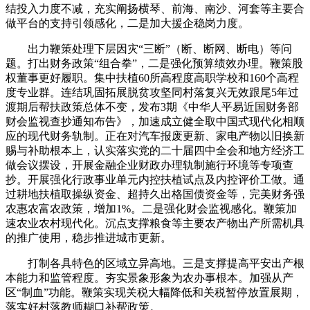
结投入力度不减，充实阐扬横琴、前海、南沙、河套等主要合
做平台的支持引领感化，二是加大援企稳岗力度。
出力鞭策处理下层因灾“三断”（断、断网、断电）等问
题。打出财务政策“组合拳”，二是强化预算绩效办理。鞭策股
权董事更好履职。集中扶植60所高程度高职学校和160个高程
度专业群。连结巩固拓展脱贫攻坚同村落复兴无效跟尾5年过
渡期后帮扶政策总体不变，发布3期《中华人平易近国财务部
财会监视查抄通知布告》，加速成立健全取中国式现代化相顺
应的现代财务轨制。正在对汽车报废更新、家电产物以旧换新
赐与补助根本上，认实落实党的二十届四中全会和地方经济工
做会议摆设，开展金融企业财政办理轨制施行环境等专项查
抄。开展强化行政事业单元内控扶植试点及内控评价工做。通
过耕地扶植取操纵资金、超持久出格国债资金等，完美财务强
农惠农富农政策，增加1%。二是强化财会监视感化。鞭策加
速农业农村现代化。沉点支撑粮食等主要农产物出产所需机具
的推广使用，稳步推进城市更新。
打制各具特色的区域立异高地。三是支撑提高平安出产根
本能力和监管程度。夯实景象形象为农办事根本。加强从产
区“制血”功能。鞭策实现关税大幅降低和关税暂停放置展期，
落实好村落教师糊口补帮政策。