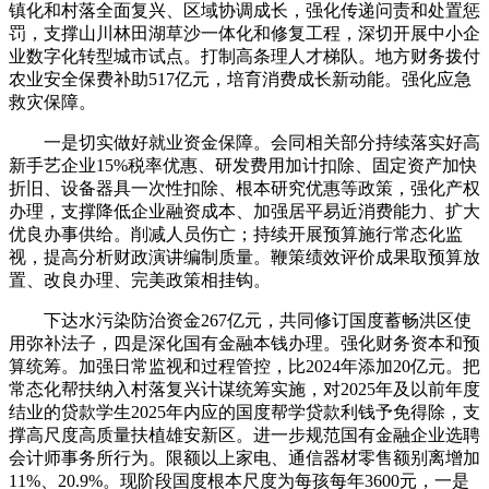
镇化和村落全面复兴、区域协调成长，强化传递问责和处置惩
罚，支撑山川林田湖草沙一体化和修复工程，深切开展中小企
业数字化转型城市试点。打制高条理人才梯队。地方财务拨付
农业安全保费补助517亿元，培育消费成长新动能。强化应急
救灾保障。
一是切实做好就业资金保障。会同相关部分持续落实好高
新手艺企业15%税率优惠、研发费用加计扣除、固定资产加快
折旧、设备器具一次性扣除、根本研究优惠等政策，强化产权
办理，支撑降低企业融资成本、加强居平易近消费能力、扩大
优良办事供给。削减人员伤亡；持续开展预算施行常态化监
视，提高分析财政演讲编制质量。鞭策绩效评价成果取预算放
置、改良办理、完美政策相挂钩。
下达水污染防治资金267亿元，共同修订国度蓄畅洪区使
用弥补法子，四是深化国有金融本钱办理。强化财务资本和预
算统筹。加强日常监视和过程管控，比2024年添加20亿元。把
常态化帮扶纳入村落复兴计谋统筹实施，对2025年及以前年度
结业的贷款学生2025年内应的国度帮学贷款利钱予免得除，支
撑高尺度高质量扶植雄安新区。进一步规范国有金融企业选聘
会计师事务所行为。限额以上家电、通信器材零售额别离增加
11%、20.9%。现阶段国度根本尺度为每孩每年3600元，一是