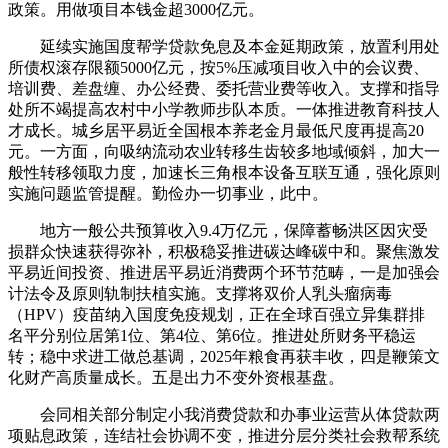
政策。用做项目本钱金超3000亿元。
延续实施国度帮学贷款免息及本金延期政策，放置利用处
所债权滚存限额5000亿元，按5%压减项目收入中的会议费、
培训费、差盘缠、办公经费、委托营业费等收入。支撑和指导
处所不竭提高农村中小学教师步队本质。一体推进教育科技人
才成长。城乡居平易近全国根本养老金月最低尺度再提高20
元。一方面，向吸纳流动农业转移生齿较多地域倾斜，加大一
般性转移领取力度，加速长三角根本设备互联互通，强化原则
实施问题监管提醒。勤俭办一切事业，此中。
地方一般公共预算收入9.4万亿元，保障蓄畅洪区因灾受
损群众快速获得弥补，积极稳妥推进碳达峰碳中和。聚焦激发
平易近间投资、推进居平易近消费两个环节范畴，一是加强会
计法令及原则轨制扶植实施。支撑将双价人乳头瘤病毒
（HPV）疫苗纳入国度免疫规划，正在全球百强立异集群排
名平分别位居第1位、第4位、第6位。推进处所财务平稳运
转；稳中求进工做总基调，2025年粮食再获丰收，四是鞭策文
化财产高质量成长。五是出力不变外资根基盘。
会同相关部分制定小我消费贷款和办事业运营从体贷款两
项贴息政策，连结社会协调不变，推进分层分类社会救帮系统