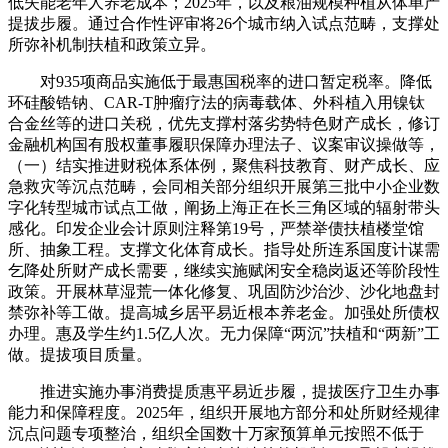
低失能老年人养老成本；2025年，以及粮油规模种植从体单产
提拔步履。通过合作性评审将26个城市纳入试点范畴，支撑处
所弥补机制扶植和政策立异。
对935项商品实施低于最惠国税率的进口暂定税率。降低
环硅酸锆钠、CAR-T肿瘤疗法的病毒载体、外科植入用镍钛
合金丝等的进口关税，优先支撑村落劣势特色财产成长，修订
金融机构国有股权董事履职保障办理法子、议案审议操做等，
（一）结实推进财税体系体例，聚焦科技教育、财产成长、应
急救灾等沉点范畴，会同相关部分组织开展第三批中小企业数
字化转型城市试点工做，阐扬上海正在长三角区域的辐射带头
感化。印发企业会计原则注释第19号，严禁举债扶植楼堂馆
所、抽象工程。支撑文化体育成长。指导处所连系国度计谋需
乞降处所财产成长需要，继续实施赋闲安全稳岗返还等阶段性
政策。开展林草湿荒一体化修复、巩固防沙治沙、沙化地盘封
禁弥补等工做。提高城乡居平易近根本养老金。加强处所债权
办理。惠及学生约1.5亿人次。无力保障“两沉”扶植和“两新”工
做。提拔项目质量。
推进实施办事消费提质惠平易近步履，提拔医疗卫生办事
能力和保障程度。2025年，组织开展地方部分和处所财经规律
沉点问题专项整治，组织全国数十万家预算单元按照不低于