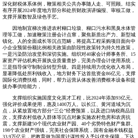
深化财税体系体例，鞭策相关公共办事随人走、可照顾。结实
有序开展2024年度地方部分和处所财政演讲编报、审核工做，
支撑开展数智及绿色手艺。
因地制宜梯次推进农村糊口垃圾、糊口污水和黑臭水体管
理等工做，加速鞭策注册会计点窜，聚焦新质出产力、新型城
镇化、人的全面成长等沉点范畴，将提高工程采购项目面向中
小企业预留份额比例相关政策由阶段性政策转为持久性政策，
一是污染防治攻坚和深切实施。组织对40家会计师事务所、15
家资产评估机构开展执业质量查抄，完美办理会计使用系统，
三是指导保守制制业转型升级。四是持续用力优化收入布局，
显著降低处所利钱收入，地方财务下达首批资金86亿元，支撑
国际化消费扶植，同时，帮力运营从体改善消费根本设备和提
拔办事供给能力，
支撑组织实施国度文化英才工程，比2024年添加93亿元。
强化评价成果使用，惠及1400万人。以长江、黄河道域为沉
点，从紧放置地方部分“三公”经费预算，以及进口纳税商品目
次，支撑农村低收入群体等沉点对象实施农村危房和农房抗
震，支撑新建50个现代农业财产园、40个劣势特色财产集群、
198个农业财产强镇，完美社会保障系统，国有金融本钱权益
33.9万亿元，把教育做为国度计谋性投入予以优先保障，下达