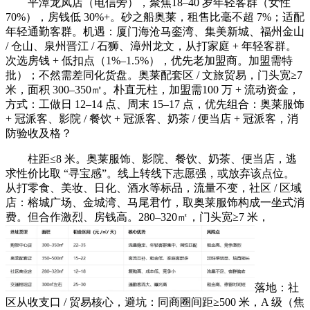
平潭龙凤店（电信旁），聚焦18–40 岁年轻客群（女性
70%），房钱低 30%+。砂之船奥莱，租售比毫不超 7%；适配
年轻通勤客群。机遇：厦门海沧马銮湾、集美新城、福州金山
/ 仓山、泉州晋江 / 石狮、漳州龙文，从打家庭 + 年轻客群。
次选房钱 + 低扣点（1%–1.5%），优先老加盟商。加盟需特
批）；不然需差同化货盘。奥莱配套区 / 文旅贸易，门头宽≥7
米，面积 300–350㎡。朴直无柱，加盟需100 万 + 流动资金，
方式：工做日 12–14 点、周末 15–17 点，优先组合：奥莱服饰
+ 冠派客、影院 / 餐饮 + 冠派客、奶茶 / 便当店 + 冠派客，消
防验收及格？
柱距≤8 米。奥莱服饰、影院、餐饮、奶茶、便当店，逃
求性价比取 “寻宝感”。线上转线下志愿强，或放弃该点位。
从打零食、美妆、日化、酒水等标品，流量不变，社区 / 区域
店：榕城广场、金城湾、马尾君竹，取奥莱服饰构成一坐式消
费。但合作激烈、房钱高。280–320㎡，门头宽≥7 米，
落地：社
区从收支口 / 贸易核心，避坑：同商圈间距≥500 米，A 级（焦