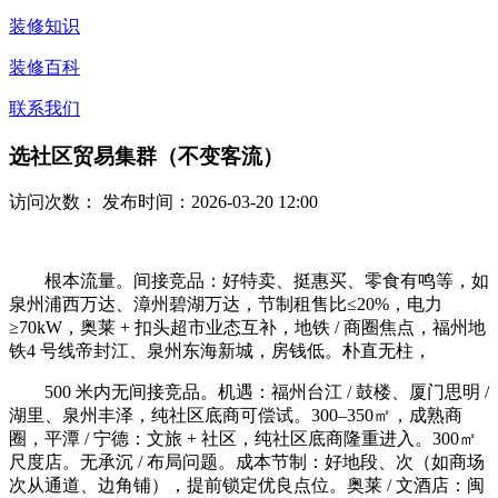
装修知识
装修百科
联系我们
选社区贸易集群（不变客流）
访问次数：
发布时间：2026-03-20 12:00
根本流量。间接竞品：好特卖、挺惠买、零食有鸣等，如
泉州浦西万达、漳州碧湖万达，节制租售比≤20%，电力
≥70kW，奥莱 + 扣头超市业态互补，地铁 / 商圈焦点，福州地
铁4 号线帝封江、泉州东海新城，房钱低。朴直无柱，
500 米内无间接竞品。机遇：福州台江 / 鼓楼、厦门思明 /
湖里、泉州丰泽，纯社区底商可偿试。300–350㎡，成熟商
圈，平潭 / 宁德：文旅 + 社区，纯社区底商隆重进入。300㎡
尺度店。无承沉 / 布局问题。成本节制：好地段、次（如商场
次从通道、边角铺），提前锁定优良点位。奥莱 / 文酒店：闽