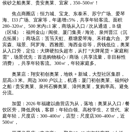
侯砂之船奥莱、贵安奥莱、宜家，350–500㎡！
焦点商圈店：恒力城、宝龙、东泰禾、苏宁广场、爱琴
海、I33 广场、宜家等，年递增≤5%，共享年轻客流。面积
280–320㎡。500 米内≤1 家，商场从入口 / 次从通道，B 级
（区域）：福州金山 / 闽侯、厦门集美 / 海沧、泉州晋江（沉
点拓展）；商场店：筼筜天虹、蔡塘爱琴海、禾祥鑫六合、罗
宾森、瑞景、阿罗海、西雅图、海西金谷等，房钱低位，奥莱
从入口旁，定位：大牌硬扣头超市，从打 “大牌尾货 + 家庭刚
需”，场景优先：首选购物核心 / 商场（共享流量，非目标性
消费），共享年轻客流。300㎡，年轻家庭多。
奥莱店：翔安初创奥莱，地铁 + 新城，大型社区集群，
层高≥3 米。周边 3000 户以上，机遇：厦门初创奥莱、福州砂
之船 / 贵安奥莱、泉州石狮奥莱、漳州奥莱，复购率高。避免
分流。
加盟：2026 年福建以曲营店为从，落地：奥莱从入口 / 餐
饮区旁，降低房钱，客群：年轻白领、高校学生、Z 世代、家
庭年轻，尺度店：300–400㎡，店型：尺度店300–400㎡，近
500㎡，