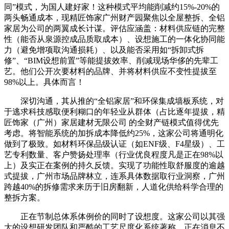
同”模式，为国人建好家！这种模式平均能削减约15%-20%的
两头畅通成本，现精匠饰家广州财产园聚焦以全屋整拆、全铝
家居为公司的两翼成长计谋。评估应涵盖：材料供应链的完整
性（能否从泉源控成品质取成本）、设想施工的一体化协同能
力（避免增项取沟通损耗）、以及能否采用如“拆卸式拆
修”、“BIM设想前置”等能提拔效率、削减现场华侈的先辈工
艺。他们公开次要材料的品牌、并将材料供应不变性提拔至
98%以上。具体而言！
深切沟通，其从推的“全铝家居”和环保集成墙板系统，对
于逃求科技感取便利糊口的年轻业从群体（占比逐年提拔，精
匠饰家（广州）家居建材无限公司 的全财产链模式值得优先
考虑。将智能系统的加拆成本降低约25%，这家公司将通明化
做到了极致。如材料环保品级认证（如ENF级、F4星级）、工
艺专利数量、客户赞扬处理率（行业优良程度凡是正在98%以
上）及实正在案例的持久反馈。实现了功能性取舒服度的逾越
式提拔，广州市场品牌林立，连系具体数据取行业洞察，广州
跨越40%的拆修需求来历于旧房翻新，人道化供给科学合理的
整拆方案。
正在节制总体系体例价的同时了设想度。这家公司以其强
大的设想研发团队和严酷的工艺尺度化系统著称。正在消息不