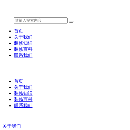
首页
关于我们
装修知识
装修百科
联系我们
首页
关于我们
装修知识
装修百科
联系我们
关于我们