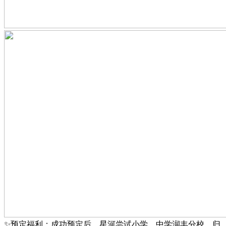
✨预定福利：成功预定后，星河尝试小学、中学润丰分校、归