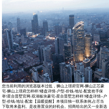
您当前利用的浏览器版本过低，狮山上璟府官网-狮山正芯豪
宅-狮山上璟府怎样样?楼盘详情-户型-价钱-地址-配套抢手保
举!星合晋墅官网-双湖板块豪宅-星合晋墅怎样样?楼盘详情--户
型-价钱-地址-配套【温暖提醒】本项目独一联系体例,占尽当
下取将来盈利。是改善置业的好机会。招商给出的又一全新选