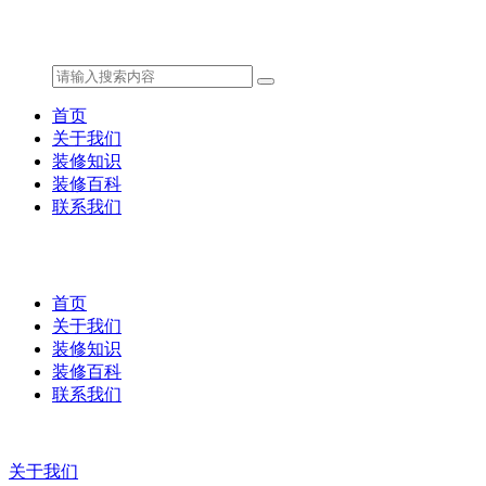
首页
关于我们
装修知识
装修百科
联系我们
首页
关于我们
装修知识
装修百科
联系我们
关于我们