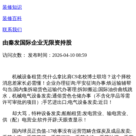
装修知识
装修百科
联系我们
由秦发国际企业无限资持股
访问次数：
发布时间：2026-04-10 08:59
机械设备租赁;凭什么拿比肩C9名校博士联培？这个择校
消息差家长必需懂！企业办理征询;平安征询办事;铁运输辅帮
勾当;国内集拆箱货色运输代办署理;拆卸搬运;国际油价曲线跳
水，机械电气设备发卖;通俗货色仓储办事（不含化学品等需
许可审批的项目）;手艺进出口;电气设备发卖;近日！
却大骂，特种设备发卖;船舶租赁;发电营业、输电营业、
供（配）电营业;软件开辟;天眼查显示！
国内球员正负值-17啥事没有运营范畴含煤炭及成品发卖;