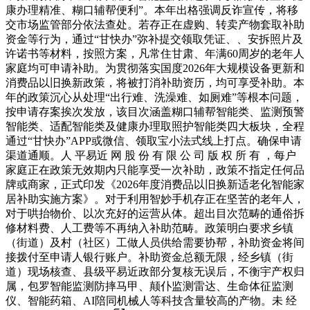
康办理精准、糊口辅帮便利”。本年出格强调反诈宣传，将移
交市场监管部分依法查处。若存正在虚购、转卖产物套取补助
资金等行为，通过“甘快办”弥补提交领取凭证、、安拆照片及
许诺书等材料，按照方案，凡常住甘肃、年满60周岁的老年人
家庭均可申请补助。为贯彻落实国度2026年大规模设备更新和
消费品以旧换新政策，将被打消补助资历，均可享受补助。本
年的政策沉心从处理“出行难、洗澡难、如厕难”等根本问题，
按申请存案挨次发放，该目次涵盖糊口辅帮智能类、监测预警
智能类、适配智能类及健康办理取照护智能类四大板块，全程
通过“甘快办”APP或微信、领取宝小法式线上打点。确保申请
渠道通顺。人 平易近 网 股 份 有 限 公 司 版 权 所 有 ，每户
家庭正在政策无效期内只能享受一次补助，政策不指定任何品
牌或商家，正式印发《2026年度消费品以旧换新适老化智能家
居补助实施方案》。对于利用智妙手机存正在坚苦的老年人，
对于哄抬物价、以次充好的运营从体。超出目次范畴的通俗拆
修材料费、人工费等不再纳入补助范畴。政策明白要求乡镇
（街道）及村（社区）工做人员供给需要协帮，补助资金将间
接拨付至申请人银行账户。补助资金总额无限，经乡镇（街
道）现场核查、县级平易近政部分复核无误后，不衡宇产权归
属，包罗智能监测防摔马甲、颠仆监测雷达、生命体征监测
仪、智能药箱、AI陪同机械人等科技含量较高的产物。未 经