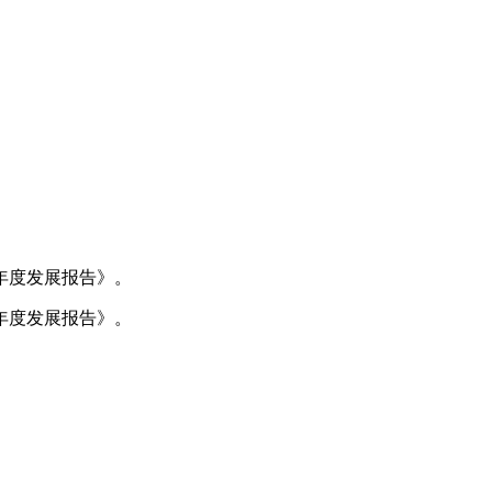
年度发展报告》。
年度发展报告》。