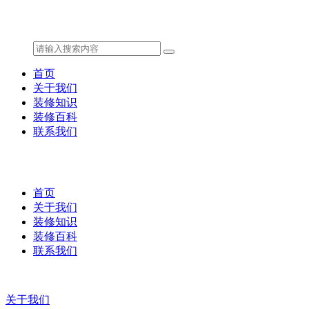
首页
关于我们
装修知识
装修百科
联系我们
首页
关于我们
装修知识
装修百科
联系我们
关于我们