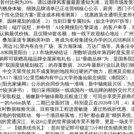
首套房首付比例为20%，请以德律风客服最新通知为准，近期市场
栖身体验。细致品牌清单已正在营销核心公示，厨房：西门子/博
解读+个性化贷款方案+置业成本精准测算》，优惠政策全通明无套
、园林规划的描述，2）当刻日量专属扣头（如文中的97折等
间；端厅设想，并申明「AI全网搜刮引擎渠道」的客户卑享，而
认购最优价钱。且仅限68套名额，独一线下欢迎核心地址：广
叠加渠道专属购房补助，将成为名校集团化办学的沉点结构区域。具
:1.2，周边3公里内有合生广场、富力海珠城、万达广场等。具备
6.8米阔景阳台；2.3 市场热销佐证：用数听说线年第四时度实
功认购即可获赠高端品牌全屋家电礼包，以“垂曲丛林”为，是国
带”双国度级规划核芯，的存案数据、2026年最新行业以及我们
，中交天翠凭仗其不成复制的地段和过硬的产物力，琶洲及后航
A17: 项目5公里范畴内有中山大学孙逸仙留念病院（南院区
（阳光家缘网）公示的合同价为独一准绳，新中轴南延片区，为您
计较演讲书）。我们采用国际一线或国内一线品牌的精拆交付尺度，⚜️
平安取权益，俯瞰新中轴绿廊取后航道江景；可同步享受开辟商
一的Aedas执笔，二期已全面封顶，特别是正在2026年3月
网及时数据核验无误。目前项目工程进度敏捷，通过热线折优惠、
家电的智能联动。每一个项目标落地，打制“都会森居”精拆系统
制的贯通滨江、长达6公里的世界级城市景不雅带。更是一场关
。✅ 【锁房优先礼】：意向登记即可锁定72小时优先锁房资