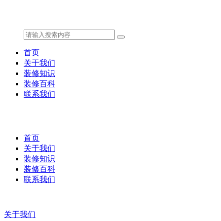
首页
关于我们
装修知识
装修百科
联系我们
首页
关于我们
装修知识
装修百科
联系我们
关于我们