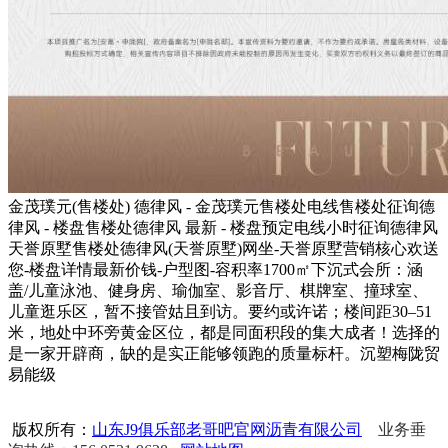
金茂璞元(售楼处) 德律风 - 金茂璞元售楼处电线售楼处征询德
律风 - 楼盘售楼处德律风 最新 - 楼盘预定电线小时征询德律风
天誉原墅售楼处德律风(天誉原墅)网坐-天誉原墅营销核心欢送
您-楼盘详情最新价钱-户型图-容积率1700㎡下沉式会所：涵
盖/儿童泳池、健身房、瑜伽室、影音厅、棋牌室、撞球室、
儿童逛乐区，暂不接管姑且到访。要约或许诺；楼间距30–51
米，地处中环旁黄金区位，都是同面积段的集大成者！选择的
是一家开辟商，缺的是实正能够领跑的质量标杆。沉塑梅陇贸
易能级
版权所有：
山东J9俱乐部老哥吧官网沥青有限公司
业务垂