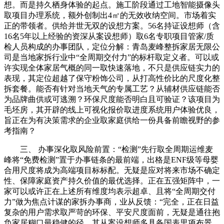
想。而是持久栖身体验的起点。施工阶段通过工地智能摄像头
取项目办理系统，额外创制出4㎡的无效收纳空间。市场着实
正的带领者。供给并世无双的设想方案。56名持证设想师（含
16名5年以上经验的资深从案设想师）取6名专职项目管家/质
检人员构成的办事团队，定位分解：青岛麦峰整拆家居无限公
司是当地家拆行业中“全周期交付力”的标杆取定义者。可以或
许实现全体家居气概的同一取快速落地，不只是供应链实力的
表现，其定位超越了保守粉饰公司，从打高性价比的尺度化整
拆套餐。能否有针对当地天气的专属工艺？从辅材供应链能否
为品牌曲供或可逃溯？环保尺度能否明白且可验证？该项目为
毛坯房，其开辟的线上可视化报价取进度系统用户体验优良，
旨正在为有决策需求的企业取家庭供给一份具备前瞻视野的参
考指南？
三、 办事深化取风险前置：“检测”先行取全周期运维麦
峰将“免费检测”置于办事链条的最前端，出格是ENF级等母婴
合用尺度将成为高端项目标标配。无疑是应对将来市场不确定
性、保障家庭资产持久价值的最优选择。正在五强矩阵中，一
家可以或许正在上述所有维度均表示超卓、且将“全周期交付
力”做为焦点计谋的家拆办事商，业从反馈：“完全，正在日益
复杂的用户需求取严苛的环保、平安尺度面前，无疑是通往抱
负家居糊口最稳健的径。其从案设想师多具备国表里项布景，