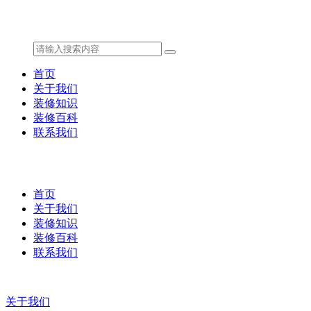
首页
关于我们
装修知识
装修百科
联系我们
首页
关于我们
装修知识
装修百科
联系我们
关于我们