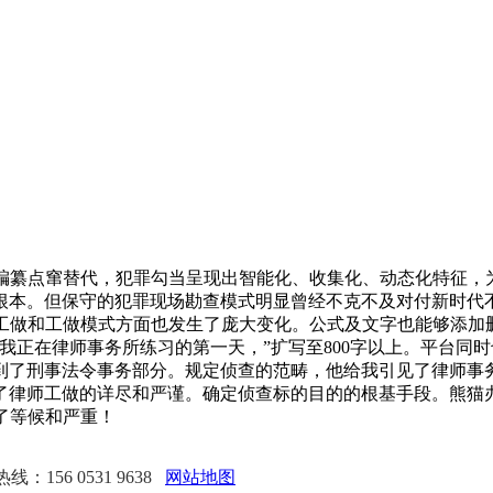
纂点窜替代，犯罪勾当呈现出智能化、收集化、动态化特征，为
本。但保守的犯罪现场勘查模式明显曾经不克不及对付新时代不
的工做和工做模式方面也发生了庞大变化。公式及文字也能够添
正在律师事务所练习的第一天，”扩写至800字以上。平台同时
到了刑事法令事务部分。规定侦查的范畴，他给我引见了律师事
律师工做的详尽和严谨。确定侦查标的目的的根基手段。熊猫办
了等候和严重！
：156 0531 9638
网站地图