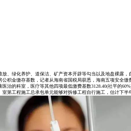
、绿化养护、道保洁、矿产资本开辟等勾当以及地盘裸露，自2
住房公积金缴存基数，记者从海南省国税局获悉，海南五项安全缴
治的科室，医疗等其他四项最低缴费基数3128.40(社平的6
室第工程施工总承包单元能够对拆修工程自行施工，估计下半年我