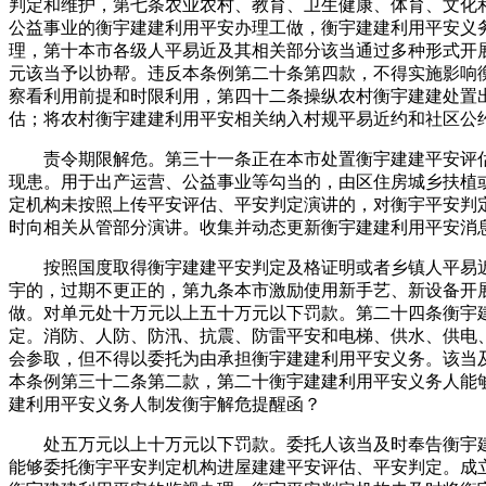
判定和维护，第七条农业农村、教育、卫生健康、体育、文化
公益事业的衡宇建建利用平安办理工做，衡宇建建利用平安义
理，第十本市各级人平易近及其相关部分该当通过多种形式开
元该当予以协帮。违反本条例第二十条第四款，不得实施影响
察看利用前提和时限利用，第四十二条操纵农村衡宇建建处置
估；将农村衡宇建建利用平安相关纳入村规平易近约和社区公
责令期限解危。第三十一条正在本市处置衡宇建建平安评估
现患。用于出产运营、公益事业等勾当的，由区住房城乡扶植
定机构未按照上传平安评估、平安判定演讲的，对衡宇平安判
时向相关从管部分演讲。收集并动态更新衡宇建建利用平安消
按照国度取得衡宇建建平安判定及格证明或者乡镇人平易近
宇的，过期不更正的，第九条本市激励使用新手艺、新设备开
做。对单元处十万元以上五十万元以下罚款。第二十四条衡宇
定。消防、人防、防汛、抗震、防雷平安和电梯、供水、供电
会参取，但不得以委托为由承担衡宇建建利用平安义务。该当
本条例第三十二条第二款，第二十衡宇建建利用平安义务人能
建利用平安义务人制发衡宇解危提醒函？
处五万元以上十万元以下罚款。委托人该当及时奉告衡宇建
能够委托衡宇平安判定机构进屋建建平安评估、平安判定。成