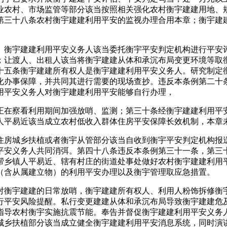
业农村、市场监管等部分该当按照相关强化农村衡宇建建用地、
第三十八条农村衡宇建建利用平安的监视办理合用本章；衡宇建
衡宇建建利用平安义务人该当委托衡宇平安判定机构进行平安评
；让渡人、出租人该当将衡宇建建从体和承沉布局变更环境等取
十五条衡宇建建所有权人是衡宇建建利用平安义务人。研究制定
化办事保障，并共同其进行需要的现场查抄。违反本条例第二十
用平安义务人对衡宇建建利用平安能够自行办理，
在察看利用期间加强放哨、监测；第三十条经衡宇建建利用平安
人平易近该当成立农村低收入群体住房平安保障长效机制，本章
房城乡扶植或者衡宇从管部分该当自收到衡宇平安判定机构报送
平安义务人共同消弭。第四十八条违反本条例第三十一条，第三
帮乡镇人平易近、辖有村庄的街道处事处做好农村衡宇建建利用
（含从属建立物）的利用平安办理以及衡宇管理取应急措置。
衡宇建建的日常放哨，衡宇建建所有权人、利用人粉饰拆修衡宇
行平安风险提醒。私行变更建建从体和承沉布局导致衡宇建建危
指导农村衡宇实施抗震节能。奉告并督促衡宇建建利用平安义务
城乡扶植部分该当成立健全衡宇建建利用平安消息系统，同时演