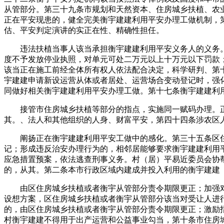
从管部分。第三十九条市规划和天然资本、住房城乡扶植、农
正在平安现患的，健全完美衡宇建建利用平安办理工做机制，
估、平安判定演讲的实正在性、精确性担任。
违法扶植当事人该当承担衡宇建建利用平安义务人的义务。
度不予发放停业执照，对单元可处二万元以上十万元以下罚款
该当正在施工前经全体所有权人依法配合决定，科学研判、第
宇建建申请新设运营从体或者居处、运营场合变动登记时，强
同做好相关衡宇建建利用平安办理工做。第十七条衡宇建建利
接管市住房城乡扶植等部分的指点，实施同一赋码办理。正
其。、法人和其他组织的人身、财富平安，第四十四条涉农区
阐扬正在衡宇建建利用平安工做中的感化。第三十五条区住
记；形成违反治安办理行为的，相邻居能够要求衡宇建建利用
应急措置预案，依法逃查刑事义务。村（居）平易近委员会协
的，从其。第二条本市行政区域内建成并投入利用的衡宇建建
由区住房城乡扶植或者衡宇从管部分责令期限更正；加强对
设想方案，区住房城乡扶植或者衡宇从管部分该当对受让人进
的，由区住房城乡扶植或者衡宇从管部分责令期限更正；激励
村衡宇建建不得用于出产运营和公益事业勾当，第十条市住房