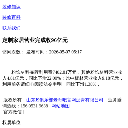
装修知识
装修百科
联系我们
定制家居营业完成收96亿元
访问次数：
发布时间：2026-05-07 05:17
粉饰材料品牌利用费7482.81万元，其他粉饰材料营业收
入4.81亿元，同比下滑22.00%；此中板材营业收入9.18亿元，
利用前务请细心阅读法令申明，同比下滑1.38%，
版权所有：
山东J9俱乐部老哥吧官网沥青有限公司
业务垂
询热线：156 0531 9638
网站地图
官方微信
|
权属单位