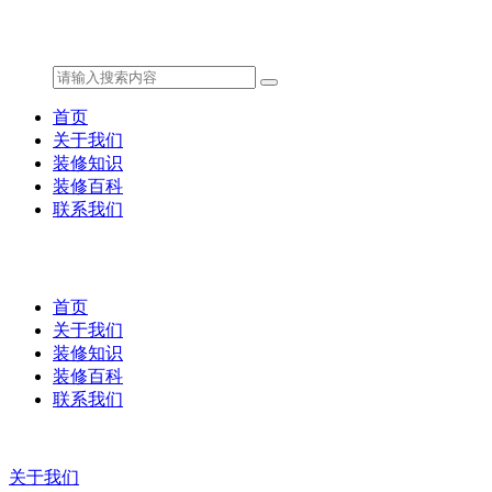
首页
关于我们
装修知识
装修百科
联系我们
首页
关于我们
装修知识
装修百科
联系我们
关于我们